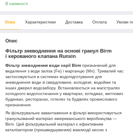
В наявності
Опис
Характеристики
Доставка
Оплата
Умови п
Опис
Фільтр зневоднення на основі гранул Birm
і керованого клапана Runxin
Фільтр зневоднення води серії Birm
призначений для
видалення з води заліза (Fe) і марганцю (Mn). Тривалий час
застосовуються в системах водопідготування для
зневоднення води зі свердловини, колодязя, водойми та
інших джерел водозабору. Встановлюється на магістралях
холодного водопостачання у квартирах, котеджах, житлових
будинках, ресторанах, готелях та будівлях промислового
призначення.
Як фільтрувальне завантаження в фільтрі використовується
гранульований матеріал американського виробництва —
Birm. Цей фільтрувальний матеріал є ефективним
каталізатором (пришвидшувачем) взаємодії кисню з