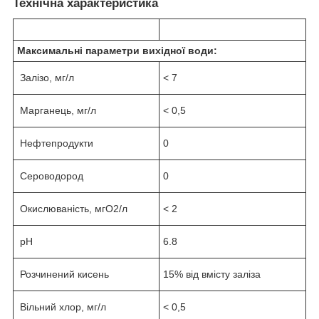
Технічна характеристика
Максимальні параметри вихідної води:
Залізо, мг/л
< 7
Марганець, мг/л
< 0,5
Нефтепродукти
0
Сероводород
0
Окислюваність, мгО2/л
< 2
рН
6.8
Розчинений кисень
15% від вмісту заліза
Вільний хлор, мг/л
< 0,5