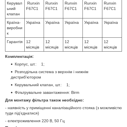
Керувал
Runxin
Runxin
Runxin
Runxin
Runxin
ьний
F67C1
F67C1
F67C1
F67C1
F67C1
клапан
Країна-
Україна
Україна
Україна
Україна
Україна
виробни
к
Гарантія
12
12
12
12
12
місяців
місяців
місяців
місяців
місяців
Комплектація:
Корпус, шт.: 1;
Розподільна система з верхнім і нижнім
дистриб'ютором
Керувальний клапан, шт.: 1;
Фільтрувальне завантаження: Birm
Для монтажу фільтра також необхідно:
- наявність у приміщенні каналізаційного стояка (з можливістю
туди під'єднатися)
- електроживлення 220 В, 50 Гц