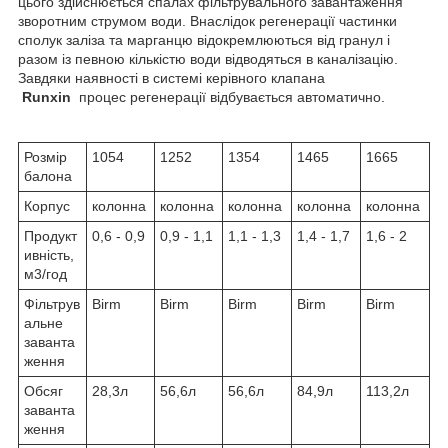
цього здійснюється спалах фільтрувального завантаження
зворотним струмом води. Внаслідок регенерації частинки
сполук заліза та марганцю відокремлюються від гранул і
разом із певною кількістю води відводяться в каналізацію.
Завдяки наявності в системі керівного клапана
Runxin
процес регенерації відбувається автоматично.
Розмір
1054
1252
1354
1465
1665
балона
Корпус
колонна
колонна
колонна
колонна
колонна
Продукт
0,6 - 0,9
0,9 - 1,1
1,1 - 1,3
1,4 - 1,7
1,6 - 2
ивність,
м3/год
Фільтрув
Birm
Birm
Birm
Birm
Birm
альне
заванта
ження
Обсяг
28,3л
56,6л
56,6л
84,9л
113,2л
заванта
ження