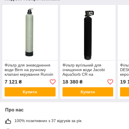
Фільтр для зневоднення
Фільтр вугільний для
Філь
води Birm на ручному
очищення води Jacobi
DES
клапані керування Runxin
AquaSorb CR на
керо
керованому клапані
Runx
7 121
18 380
19 
₴
₴
Runxin
Купити
Купити
Про нас
100% позитивних з 37 відгуків за рік