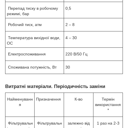
Перепад тиску в робочому
0,5
режимі, бар
Робочий тиск, атм
2 – 8
Температура вихідної води,
4 – 30
ОС
Електроспоживання
220 В/50 Гц
Споживана потужність, Вт
30
Витратні матеріали. Періодичність заміни
Найменуванн
Призначення
К-во
Термін
я
використання
*
Фільтрувальн
Фільтрувальн
залежно від
1 раз на 2-3