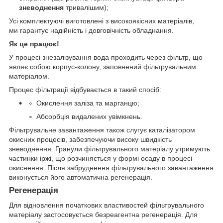
зневоднення
тривалішим);
Усі комплектуючі виготовлені з високоякісних матеріалів,
ми гарантує надійність і довговічність обладнання.
Як це працює!
У процесі знезалізування вода проходить через фільтр, що
являє собою корпус-колону, заповнений фільтрувальним
матеріалом.
Процес фільтрації відбувається в такий спосіб:
Окислення заліза та марганцю;
Абсорбція видалених увімкнень.
Фільтрувальне завантаження також слугує каталізатором
окисних процесів, забезпечуючи високу швидкість
зневоднення. Гранули фільтрувального матеріалу утримують
частинки іржі, що розчиняється у формі осаду в процесі
окиснення. Після забруднення фільтрувального завантаження
виконується його автоматична регенерація.
Регенерація
Для відновлення початкових властивостей фільтрувального
матеріалу застосовується безреагентна регенерація. Для