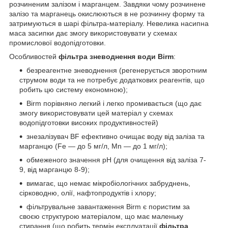
розчиненим залізом і марганцем. Завдяки чому розчинене
залізо та марганець окислюються в не розчинну форму та
затримуються в шарі фільтра-матеріалу. Невелика насипна
маса засипки дає змогу використовувати у схемах
промислової водопідготовки.
Особливостей
фільтра зневоднення води Birm
:
безреагентне зневоднення (регенерується зворотним
струмом води та не потребує додаткових реагентів, що
робить цю систему економною);
Birm порівняно легкий і легко промивається (що дає
змогу використовувати цей матеріал у схемах
водопідготовки високих продуктивностей)
знезалізувач BF ефективно очищає воду від заліза та
марганцю (Fe — до 5 мг/л, Mn — до 1 мг/л);
обмеженого значення pH (для очищення від заліза 7-
9, від марганцю 8-9);
вимагає, що немає мікробіологічних забруднень,
сірководню, олії, нафтопродуктів і хлору;
фільтрувальне завантаження Birm є пористим за
своєю структурою матеріалом, що має маленьку
стирання (що робить термін експлуатації
фільтра