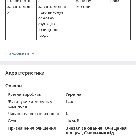
і та витратні
е
розміру
роки
завантаженн
завантаження
колони
я
, що виконує
основну
функцію
очищення
воды.
Приховати
Характеристики
Основні
Країна виробник
Україна
Фільтруючий модуль у
Так
комплекті
Число ступенів очищення
1
Стан
Новий
Призначення очищення
Знезалізнювання, Очищення
від іржі, Очищення від