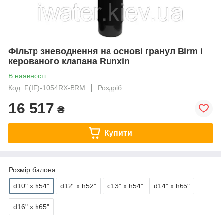
Фільтр зневоднення на основі гранул Birm і
керованого клапана Runxin
В наявності
Код: F(IF)-1054RX-BRM
Роздріб
16 517
₴
Купити
Розмір балона
d10" x h54"
d12" x h52"
d13" x h54"
d14" x h65"
d16" x h65"