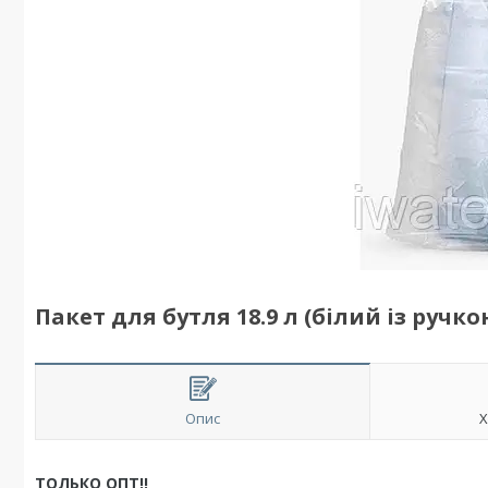
Пакет для бутля 18.9 л (білий із ручк
Опис
Х
ТОЛЬКО ОПТ!!