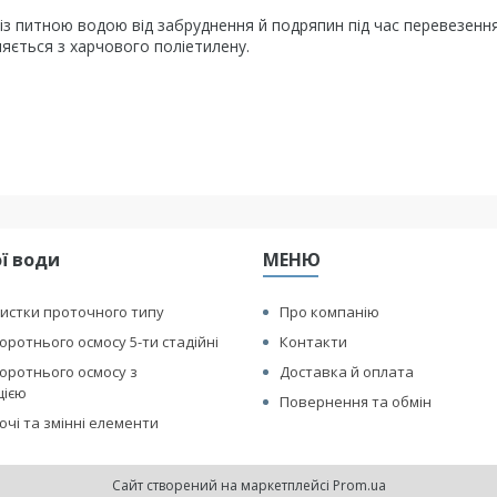
із питною водою від забруднення й подряпин під час перевезення
ляється з харчового поліетилену.
ї води
МЕНЮ
истки проточного типу
Про компанію
оротнього осмосу 5-ти стадійні
Контакти
оротнього осмосу з
Доставка й оплата
цією
Повернення та обмін
чі та змінні елементи
Сайт створений на маркетплейсі
Prom.ua