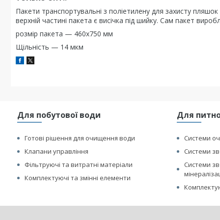
Пакети транспортувальні з поліетилену для захисту пляшок 
верхній частині пакета є висічка під шийку. Сам пакет вироб
розмір пакета — 460х750 мм
Щільність — 14 мкм
Для побутової води
Для питно
Готові рішення для очищення води
Системи оч
Клапани управління
Системи зв
Фільтруючі та витратні матеріали
Системи зв
мінераліза
Комплектуючі та змінні елементи
Комплектую