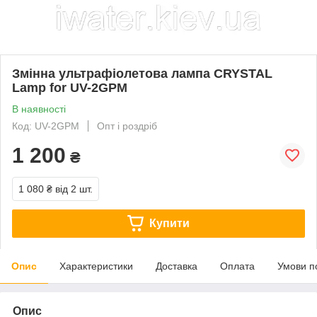
Змінна ультрафіолетова лампа CRYSTAL
Lamp for UV-2GPM
В наявності
Код: UV-2GPM
Опт і роздріб
1 200
₴
1 080 ₴
від 2 шт.
Купити
Опис
Характеристики
Доставка
Оплата
Умови п
Опис