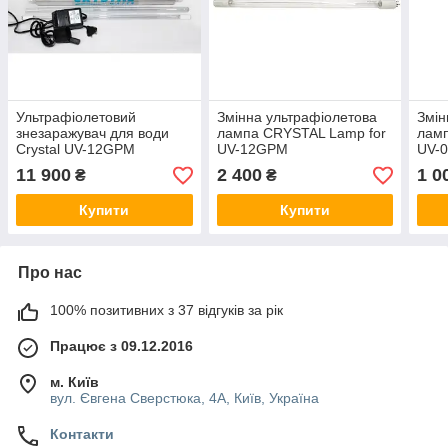
Ультрафіолетовий
Змінна ультрафіолетова
Змін
знезаражувач для води
лампа CRYSTAL Lamp for
ламп
Crystal UV-12GPM
UV-12GPM
UV-
11 900
2 400
1 0
₴
₴
Купити
Купити
Про нас
100% позитивних з 37 відгуків за рік
Працює з 09.12.2016
м. Київ
вул. Євгена Сверстюка, 4А, Київ, Україна
Контакти