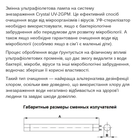
Змінна ультрафіолетова лампа на систему
знезараження Crystal UV-2GPM. Це ефективний спосіб
очищення води від мікроорганізмів і вірусів. УФ-стерилізатор
необхідно використовувати, якщо є бактеріологічне
забруднення або передумови для розвитку мікробіології. А
також якщо необхідне гарантоване очищення води від
мікробіології (особливо якщо в сім'ї є маленькі діти).
Процес оброблення води ґрунтується на фізичному впливі
ультрафіолетових променів, що дає змогу видалити з води
бактерії, мікроби, віруси та інші мікробіологічні забруднення,
водночас зберігши її корисні властивості.
Такий тип очищення — найкраща альтернатива дезінфекції
хлором, оскільки вже доведено, що використання хлору для
знезараження води негативно відбивається на здоров'ї
людини та завдає шкоди довкіллю.