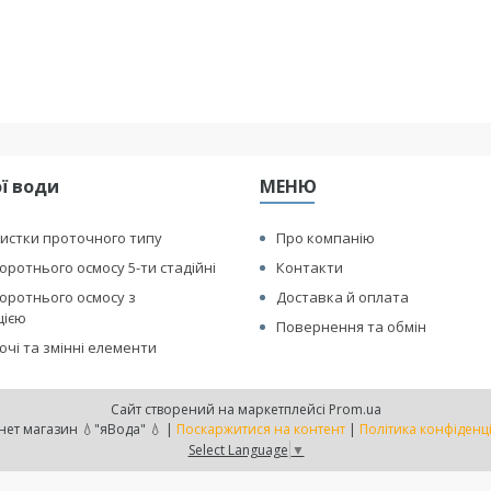
ї води
МЕНЮ
истки проточного типу
Про компанію
оротнього осмосу 5-ти стадійні
Контакти
оротнього осмосу з
Доставка й оплата
цією
Повернення та обмін
чі та змінні елементи
Сайт створений на маркетплейсі
Prom.ua
Интернет магазин 💧"яВода" 💧 |
Поскаржитися на контент
|
Політика конфіденц
Select Language
▼