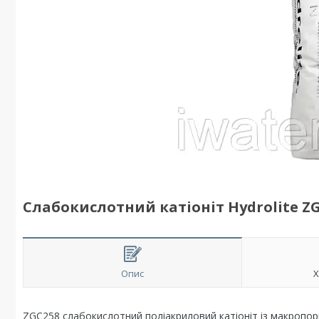
Слабокислотний катіоніт Hydrolite ZG
Опис
Х
ZGC258 слабокислотний поліакриловий катіоніт із макропо