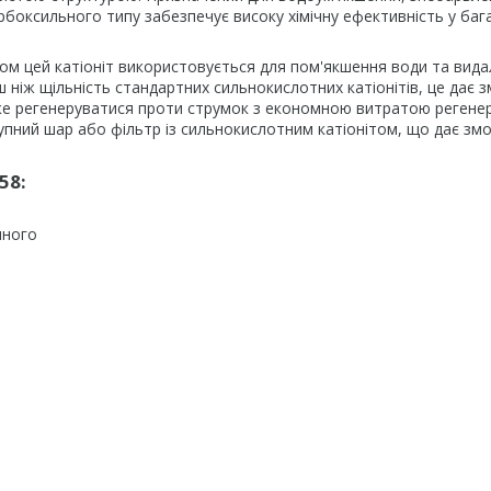
арбоксильного типу забезпечує високу хімічну ефективність у баг
ом цей катіоніт використовується для пом'якшення води та вид
 ніж щільність стандартних сильнокислотних катіонітів, це дає з
оже регенеруватися проти струмок з економною витратою регене
пний шар або фільтр із сильнокислотним катіонітом, що дає змо
58:
яного