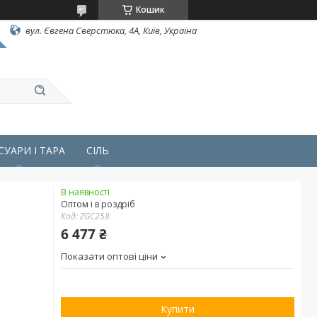
Кошик
вул. Євгена Сверстюка, 4А, Київ, Україна
СУАРИ І ТАРА
СІЛЬ
В наявності
Оптом і в роздріб
Код:
ZGС258
6 477 ₴
Показати оптові ціни
Купити