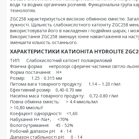
води та водних органічних розчинів. Функціональна група к
технологіях.
ZGC258 характеризується високою обмінною ємністю. Загал
лужності. Щільність слабокислотного катіоніту ZGC258 менш
використовувати його в накладених і подвійних шарах, і м
Використання ZGC258 зменшує іонне навантаження на насту
зменшити кількість останнього.
ХАРАКТЕРИСТИКИ КАТИОНІТА HYDROLITE ZGC2
ТИП: Слабокислотний катіоніт поліакриловий
Фізична форма: непрозорі сферичні частинки світло-льон
Форма постачання: Н+
Розмір: 1.25 - 0.315 мм
Питома вага товарного продукту: 1.14 – 1.20 г/мл
Ефективний розмір 0,40-0.70 мм
Насипна маса товарного продукту: 0,72-0.80 г/мл
Повна обмінна ємність: > 4.4 ммоль/мл
> 10,80 ммоль/г
Коефіцієнт однорідності <1,60
Набухання Н+-Na+, <70%
Вологоутримання: 45 - 52%
Робочий діапазон pH 4 - 14
Діапазон стабільності pH: 0 - 14