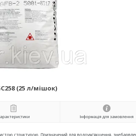
C258 (25 л/мішок)
арактеристики
Інформація для замовлення
ристою структурою. Призначений для водоум'якшення, знебарвле