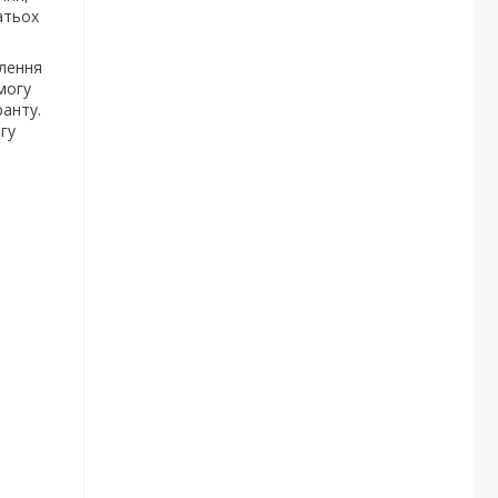
атьох
алення
могу
ранту.
гу