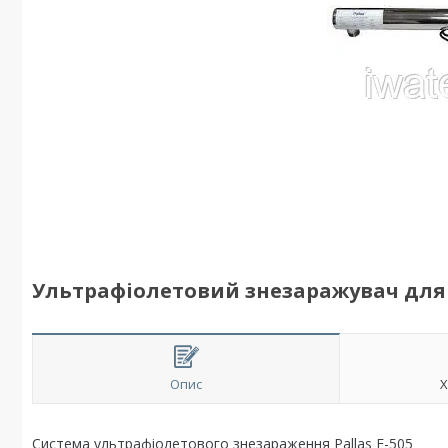
Ультрафіолетовий знезаражувач для 
Опис
Х
Система ультрафіолетового знезараження Pallas Е-505