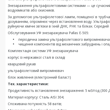
Знезараження ультрафіолетовими системами — це сучасний 
водухімікатів або окисників.
За допомогою ультрафіолетової лампи, поміщеної в трубчас
дозуванням, опромінює через встановлення воду. Ультрафіо
руйнуючи хімічні зв'язки в їхній ДНК, РНК та білках. Серед
Обслуговування УФ знезаражувача Pallas Е-505:
періодична заміна ультрафіолетового випромінювача 
чищення компонентів від механічних забруднень і опад
Комплектація системи УФ знезаражувача
корпус із неіржавкої сталі в складі
кварцовий рукав
ультрафіолетовий випромінювач
блок живлення (електронний баласт)
Тех. характеристики:
Продуктивність встановлення знезараження: 5 м3/год (300 
Матеріал корпусу: Сталь AISI 304;
Споживана потужність 58 ватів;