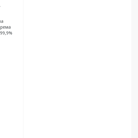
у
за
крема
 99,9%