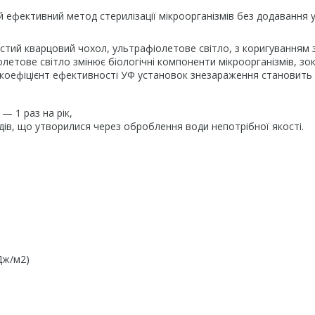
ефективний метод стерилізації мікроорганізмів без додавання 
тий кварцовий чохол, ультрафіолетове світло, з коригуванням 
летове світло змінює біологічні компоненти мікроорганізмів, зо
ній коефіцієнт ефективності УФ установок знезараження становить
— 1 раз на рік,
ів, що утворилися через оброблення води непотрібної якості.
Дж/м2)