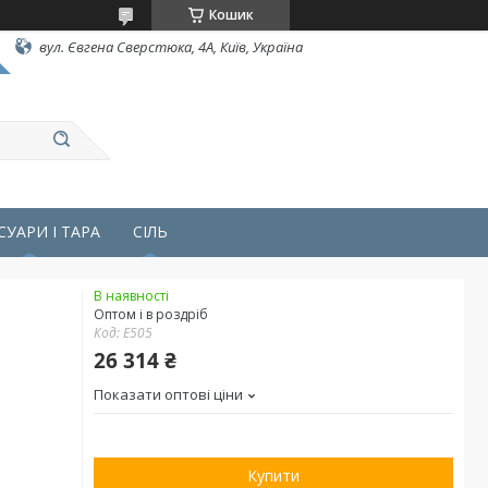
Кошик
вул. Євгена Сверстюка, 4А, Київ, Україна
СУАРИ І ТАРА
СІЛЬ
В наявності
Оптом і в роздріб
Код:
E505
26 314 ₴
Показати оптові ціни
Купити