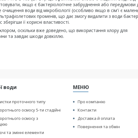
ристовувати, якщо є бактеріологічне забруднення або передумови 
очищення води від мікробіології (особливо якщо в сім'ї є маленьк
льтрафіолетових променів, що дає змогу видалити з води бактері
с зберігши її корисні властивості.
хлором, оскільки вже доведено, що використання хлору для
ини та завдає шкоди довкіллю.
ї води
МЕНЮ
истки проточного типу
Про компанію
оротнього осмосу 5-ти стадійні
Контакти
оротнього осмосу з
Доставка й оплата
цією
Повернення та обмін
чі та змінні елементи