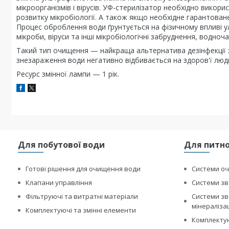
мікроорганізмів і вірусів. УФ-стерилізатор необхідно вико
розвитку мікробіології. А також якщо необхідне гарантоване 
Процес оброблення води ґрунтується на фізичному впливі у
мікроби, віруси та інші мікробіологічні забруднення, водноча
Такий тип очищення — найкраща альтернатива дезінфекції 
знезараження води негативно відбивається на здоров'ї люд
Ресурс змінної лампи — 1 рік.
Для побутової води
Для питно
Готові рішення для очищення води
Системи оч
Клапани управління
Системи зв
Фільтруючі та витратні матеріали
Системи зв
мінераліза
Комплектуючі та змінні елементи
Комплектую