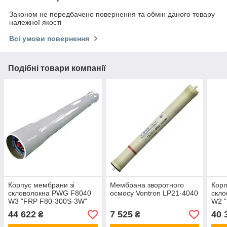
Законом не передбачено повернення та обмін даного товару
належної якості
Всі умови повернення
Подібні товари компанії
Корпус мембрани зі
Мембрана зворотного
Корп
скловолокна PWG F8040
осмосу Vontron LP21-4040
скл
W3 "FRP F80-300S-3W"
W2 
44 622
7 525
40 
₴
₴