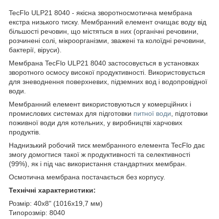
TecFlo ULP21 8040 - якісна зворотносмотична мембрана
екстра низького тиску. Мембранний елемент очищає воду від
більшості речовин, що містяться в них (органічні речовини,
розчинені солі, мікроорганізми, зважені та колоїдні речовини,
бактерії, віруси).
Мембрана TecFlo ULP21 8040 застосовується в установках
зворотного осмосу високої продуктивності. Використовується
для зневоднення поверхневих, підземних вод і водопровідної
води.
Мембранний елемент використовуються у комерційних і
промислових системах для підготовки
питної води
, підготовки
поживної води для котельних, у виробництві харчових
продуктів.
Наднизький робочий тиск мембранного елемента TecFlo дає
змогу домогтися такої ж продуктивності та селективності
(99%), як і під час використання стандартних мембран.
Осмотична мембрана постачається без корпусу.
Технічні характеристики:
Розмір: 40х8" (1016х19,7 мм)
Типорозмір: 8040