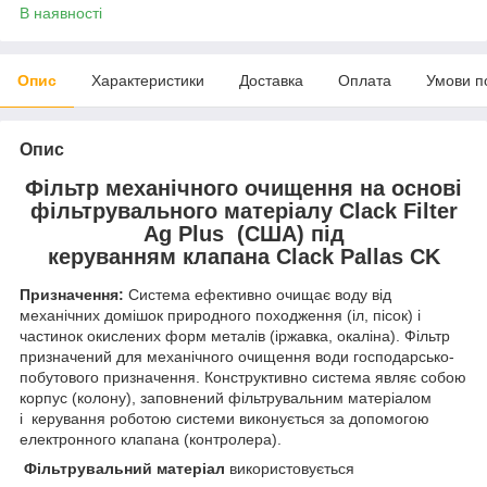
В наявності
Опис
Характеристики
Доставка
Оплата
Умови п
Опис
Фільтр механічного очищення на основі
фільтрувального матеріалу Clack
Filter
Ag Plus
(США) під
керуванням клапана Clack Pallas CK
Призначення:
Система ефективно очищає воду від
механічних домішок природного походження (іл, пісок) і
частинок окислених форм металів (іржавка, окаліна). Фільтр
призначений для механічного очищення води господарсько-
побутового призначення. Конструктивно система являє собою
корпус (колону), заповнений фільтрувальним матеріалом
і керування роботою системи виконується за допомогою
електронного клапана (контролера).
Фільтрувальний матеріал
використовується