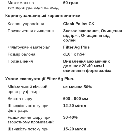
Максимальна
60 град.
температура води на вході
Користувальницькі характеристики
Клапан управління
Clack Pallas CK
Призначення очищення
Знезалізнювання, Очищення
від іржі, Очищення від
солей
Фільтруючий матеріал
Filter Ag Plus
Розмір балона
d10" x h54"
Призначення
Видалення механічних
домішок 20-40 мкм і
окислення форм заліза
Умови експлуатації Filter Ag Plus:
Мінімальний вільний
не менше 50%
простір у фільтрі:
Висота шару:
600 - 900 мм
Швидкість потоку при
12-20 м/год
фільтрації:
Розширення шару при
30-40%
зворотному промиванні:
Швидкість потоку при
15-20 м/год