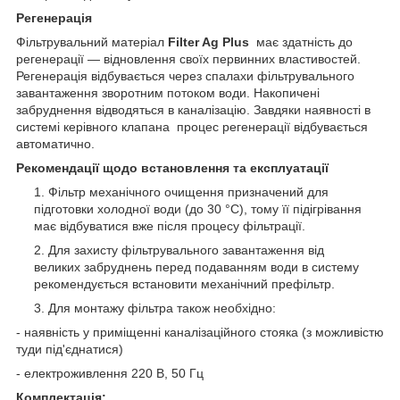
Регенерація
Фільтрувальний матеріал
Filter Ag Plus
має здатність до
регенерації — відновлення своїх первинних властивостей.
Регенерація відбувається через спалахи фільтрувального
завантаження зворотним потоком води. Накопичені
забруднення відводяться в каналізацію. Завдяки наявності в
системі керівного клапана
процес регенерації відбувається
автоматично.
Рекомендації щодо встановлення та експлуатації
Фільтр механічного очищення призначений для
підготовки холодної води (до 30 °C), тому її підігрівання
має відбуватися вже після процесу фільтрації.
Для захисту фільтрувального завантаження від
великих забруднень перед подаванням води в систему
рекомендується встановити механічний префільтр.
Для монтажу фільтра також необхідно:
- наявність у приміщенні каналізаційного стояка (з можливістю
туди під'єднатися)
- електроживлення 220 В, 50 Гц
Комплектація: