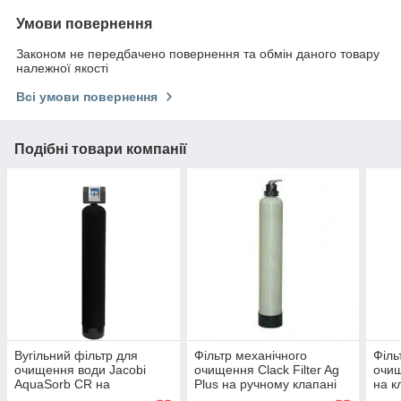
Умови повернення
Законом не передбачено повернення та обмін даного товару
належної якості
Всі умови повернення
Подібні товари компанії
Вугільний фільтр для
Фільтр механічного
Філь
очищення води Jacobi
очищення Clack Filter Ag
очищ
AquaSorb CR на
Plus на ручному клапані
на к
керованому клапані Clack
керування