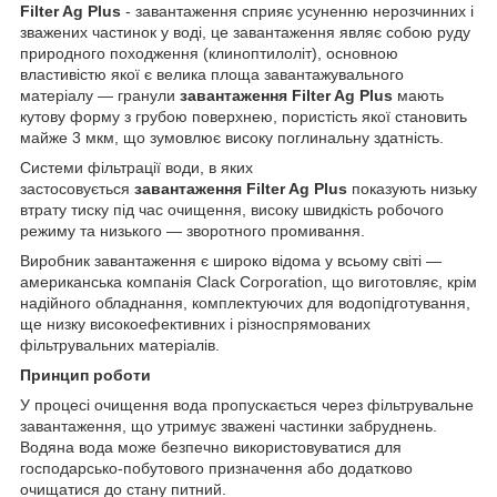
Filter Ag Plus
- завантаження сприяє усуненню нерозчинних і
зважених частинок у воді, це завантаження являє собою руду
природного походження (клиноптилоліт), основною
властивістю якої є велика площа завантажувального
матеріалу — гранули
завантаження Filter Ag Plus
мають
кутову форму з грубою поверхнею, пористість якої становить
майже 3 мкм, що зумовлює високу поглинальну здатність.
Системи фільтрації води, в яких
застосовується
завантаження Filter Ag Plus
показують низьку
втрату тиску під час очищення, високу швидкість робочого
режиму та низького — зворотного промивання.
Виробник завантаження є широко відома у всьому світі —
американська компанія Clack Corporation, що виготовляє, крім
надійного обладнання, комплектуючих для водопідготування,
ще низку високоефективних і різноспрямованих
фільтрувальних матеріалів.
Принцип роботи
У процесі очищення вода пропускається через фільтрувальне
завантаження, що утримує зважені частинки забруднень.
Водяна вода може безпечно використовуватися для
господарсько-побутового призначення або додатково
очищатися до стану питний.