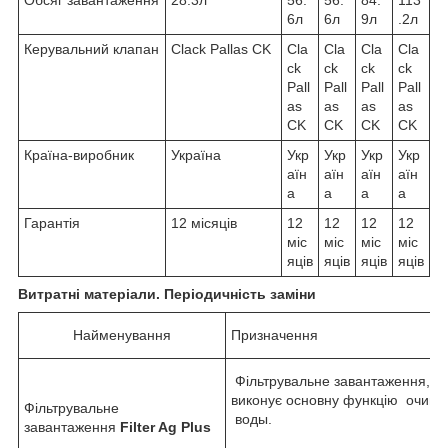
Обсяг завантаження
28.3л
56.
56.
84.
113
6л
6л
9л
.2л
Керувальний клапан
Clack Pallas CK
Cla
Cla
Cla
Cla
ck
ck
ck
ck
Pall
Pall
Pall
Pall
as
as
as
as
CK
CK
CK
CK
Країна-виробник
Україна
Укр
Укр
Укр
Укр
аїн
аїн
аїн
аїн
а
а
а
а
Гарантія
12 місяців
12
12
12
12
міс
міс
міс
міс
яців
яців
яців
яців
Витратні матеріали. Періодичність заміни
Найменування
Призначення
Фільтрувальне завантаження, щ
виконує основну функцію очищ
Фільтрувальне
воды.
завантаження
Filter Ag Plus