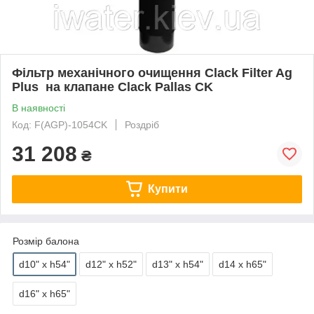
Фільтр механічного очищення Clack Filter Ag
Plus на клапане Clack Pallas CK
В наявності
Код: F(AGP)-1054CK
Роздріб
31 208
₴
Купити
Розмір балона
d10" x h54"
d12" x h52"
d13" x h54"
d14 x h65"
d16" x h65"