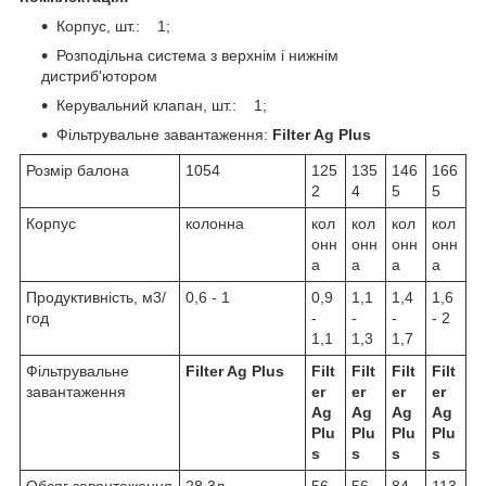
Корпус, шт.: 1;
Розподільна система з верхнім і нижнім
дистриб'ютором
Керувальний клапан, шт.: 1;
Фільтрувальне завантаження:
Filter Ag Plus
Розмір балона
1054
125
135
146
166
2
4
5
5
Корпус
колонна
кол
кол
кол
кол
онн
онн
онн
онн
а
а
а
а
Продуктивність, м3/
0,6 - 1
0,9
1,1
1,4
1,6
год
-
-
-
- 2
1,1
1,3
1,7
Фільтрувальне
Filter Ag Plus
Filt
Filt
Filt
Filt
завантаження
er
er
er
er
Ag
Ag
Ag
Ag
Plu
Plu
Plu
Plu
s
s
s
s