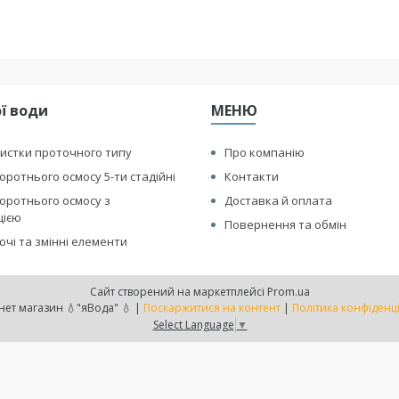
ї води
МЕНЮ
истки проточного типу
Про компанію
оротнього осмосу 5-ти стадійні
Контакти
оротнього осмосу з
Доставка й оплата
цією
Повернення та обмін
чі та змінні елементи
Сайт створений на маркетплейсі
Prom.ua
Интернет магазин 💧"яВода" 💧 |
Поскаржитися на контент
|
Політика конфіденц
Select Language
▼