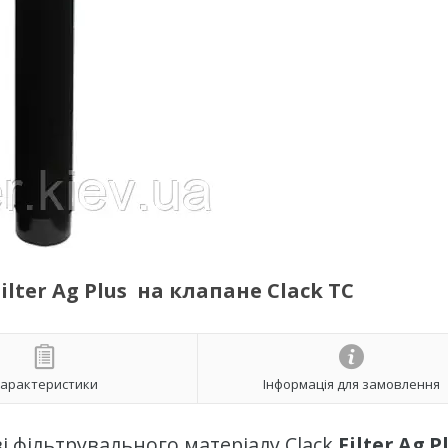
lter Ag Plus на клапане Clack TC
арактеристики
Інформація для замовлення
і фільтрувального матеріалу Clack
Filter Ag P