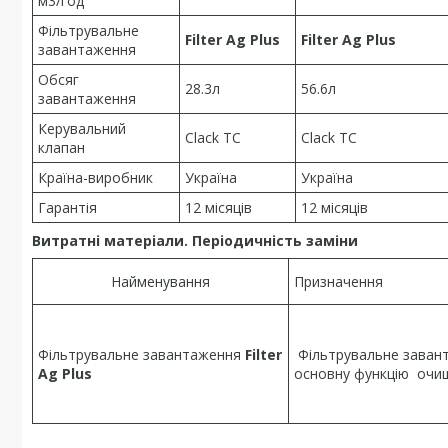
м3/год
Фільтрувальне
Filter Ag Plus
Filter Ag Plus
завантаження
Обсяг
28.3л
56.6л
завантаження
Керувальний
Clack TC
Clack TC
клапан
Країна-виробник
Україна
Україна
Гарантія
12 місяців
12 місяців
Витратні матеріали. Періодичність заміни
Найменування
Призначення
Фільтрувальне завантаження
Filter
Фільтрувальне заван
Ag Plus
основну функцію очи