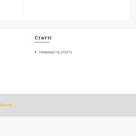
Статті
Новини та статті
ійності