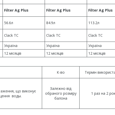
Filter Ag Plus
Filter Ag Plus
Filter Ag Plus
56.6л
84.9л
113.2л
Clack TC
Clack TC
Clack TC
Україна
Україна
Україна
12 місяців
12 місяців
12 місяців
К-во
Термін використ
Залежно від
таження, що виконує
обраного розміру
1 раз на 2 ро
щення воды.
балона