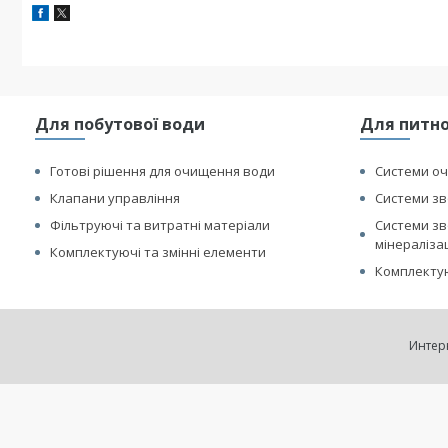
Для побутової води
Для питно
Готові рішення для очищення води
Системи оч
Клапани управління
Системи зв
Фільтруючі та витратні матеріали
Системи зв
мінераліза
Комплектуючі та змінні елементи
Комплектую