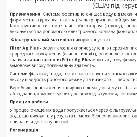
(США) під керу
Призначення:
Система ефективно очищає воду від механічн
форм металів (іржавка, окаліна). Фільтр призначений для 
Конструктивно система являє собою корпус (колону), запо
виконується за допомогою електронного клапана (контроле
Фільтрувальний матеріал
використовується
Filter Ag Plus
- завантаження сприяє усуненню нерозчинних 
природного походження (клиноптилоліт), основною властив
гранули
завантаження Filter Ag Plus
мають кутову форму 
зумовлює високу поглинальну здатність.
Системи фільтрації води, в яких застосовується
завантажен
високу швидкість робочого режиму та низького — зворотн
Виробник завантаження є широко відома у всьому світі — ам
обладнання, комплектуючих для водопідготування, ще низку
Принцип роботи
У процесі очищення вода пропускається через фільтруваль
вода, що виходить у результаті, може безпечно використо
очищатися до стану питний.
Регенерація