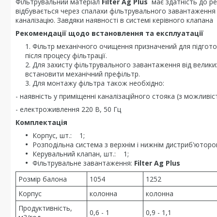
Фільтрувальний матеріал
Filter Ag Plus
має здатність до ре
відбувається через спалахи фільтрувального завантаження
каналізацію. Завдяки наявності в системі керівного клапана
Рекомендації щодо встановлення та експлуатації
Фільтр механічного очищення призначений для підготовк
після процесу фільтрації.
Для захисту фільтрувального завантаження від велик
встановити механічний префільтр.
Для монтажу фільтра також необхідно:
- наявність у приміщенні каналізаційного стояка (з можливіс
- електроживлення 220 В, 50 Гц
Комплектація
Корпус, шт.: 1;
Розподільна система з верхнім і нижнім дистриб'ютор
Керувальний клапан, шт.: 1;
Фільтрувальне завантаження:
Filter Ag Plus
Розмір балона
1054
1252
Корпус
колонна
колонна
Продуктивність,
0,6 - 1
0,9 - 1,1