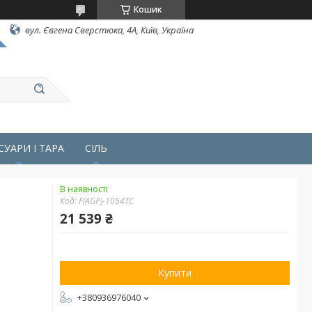
Кошик
вул. Євгена Сверстюка, 4А, Київ, Україна
СУАРИ І ТАРА
СІЛЬ
В наявності
Код:
F(AGP)-1054TC
21 539 ₴
Купити
+380936976040