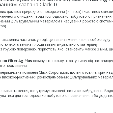
ванням клапана Clack TC
их домішок природного походження (іл, пісок) і частинок окисл
механічного очищення води господарсько-побутового призначення
внений фільтрувальним матеріалом і керування роботою систем
ра).
і зважених частинок у воді, це завантаження являє собою руду
істю якої є велика площа завантажувального матеріалу —
з грубою поверхнею, пористість якої становить майже 3 мкм, щ
ня Filter Ag Plus
показують низьку втрату тиску під час очище
ого промивання.
ериканська компанія Clack Corporation, що виготовляє, крім над
 високоефективних і різноспрямованих фільтрувальних матеріал
не завантаження, що утримує зважені частинки забруднень. Вод
вуватися для господарсько-побутового призначення або додатк