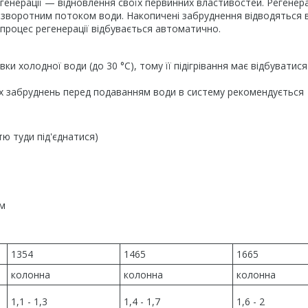
генерації — відновлення своїх первинних властивостей. Регенер
 зворотним потоком води. Накопичені забруднення відводяться 
процес регенерації відбувається автоматично.
и холодної води (до 30 °C), тому її підігрівання має відбуватис
их забруднень перед подаванням води в систему рекомендується
тю туди під'єднатися)
ом
1354
1465
1665
колонна
колонна
колонна
1,1 - 1,3
1,4 - 1,7
1,6 - 2