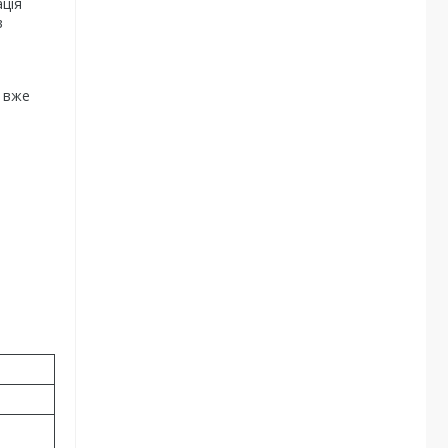
ація
в
я вже