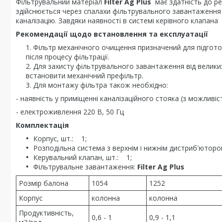
Фільтрувальний матеріал
Filter Ag Plus
має здатність до ре
здійснюється через спалахи фільтрувального завантаження
каналізацію. Завдяки наявності в системі керівного клапана
Рекомендації щодо встановлення та експлуатації
Фільтр механічного очищення призначений для підготовк
після процесу фільтрації.
Для захисту фільтрувального завантаження від велик
встановити механічний префільтр.
Для монтажу фільтра також необхідно:
- наявність у приміщенні каналізаційного стояка (з можливіс
- електроживлення 220 В, 50 Гц
Комплектація
Корпус, шт.: 1;
Розподільна система з верхнім і нижнім дистриб'ютор
Керувальний клапан, шт.: 1;
Фільтрувальне завантаження:
Filter Ag Plus
Розмір балона
1054
1252
Корпус
колонна
колонна
Продуктивність,
0,6 - 1
0,9 - 1,1