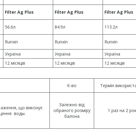
Filter Ag Plus
Filter Ag Plus
Filter Ag Plus
56.6л
84.9л
113.2л
Runxin
Runxin
Runxin
Україна
Україна
Україна
12 місяців
12 місяців
12 місяців
К-во
Термін використ
Залежно від
таження, що виконує
обраного розміру
1 раз на 2 ро
щення воды.
балона