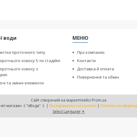
ї води
МЕНЮ
истки проточного типу
Про компанію
оротнього осмосу 5-ти стадійні
Контакти
оротнього осмосу з
Доставка й оплата
цією
Повернення та обмін
чі та змінні елементи
Сайт створений на маркетплейсі
Prom.ua
Интернет магазин 💧"яВода" 💧 |
Поскаржитися на контент
|
Політика конфіденц
Select Language
▼