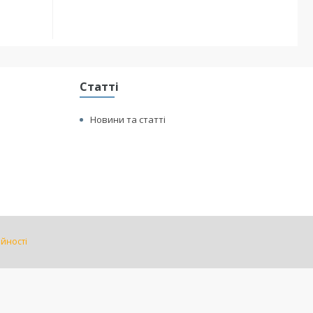
Статті
Новини та статті
ійності