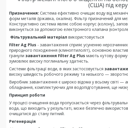
(США) під кер
Призначення:
Система ефективно очищає воду від механічн
форм металів (іржавка, окаліна). Фільтр призначений для 
Конструктивно система являє собою корпус (колону), запо
виконується за допомогою електронного клапана (контроле
Фільтрувальний матеріал
використовується
Filter Ag Plus
- завантаження сприяє усуненню нерозчинних 
природного походження (клиноптилоліт), основною властив
гранули
завантаження Filter Ag Plus
мають кутову форму 
зумовлює високу поглинальну здатність.
Системи фільтрації води, в яких застосовується
завантажен
високу швидкість робочого режиму та низького — зворотн
Виробник завантаження є широко відома у всьому світі — ам
обладнання, комплектуючих для водопідготування, ще низку
Принцип роботи
У процесі очищення вода пропускається через фільтруваль
вода, що виходить у результаті, може безпечно використо
очищатися до стану питний.
Регенерація