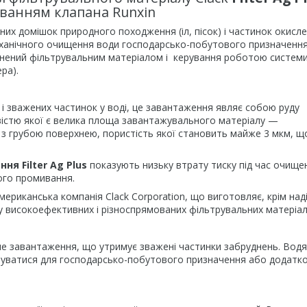
уванням клапана Runxin
их домішок природного походження (іл, пісок) і частинок окисл
механічного очищення води господарсько-побутового призначення
внений фільтрувальним матеріалом і керування роботою систем
ра).
і зважених частинок у воді, це завантаження являє собою руду
істю якої є велика площа завантажувального матеріалу —
з грубою поверхнею, пористість якої становить майже 3 мкм, щ
ня Filter Ag Plus
показують низьку втрату тиску під час очище
ого промивання.
ериканська компанія Clack Corporation, що виготовляє, крім над
 високоефективних і різноспрямованих фільтрувальних матеріал
не завантаження, що утримує зважені частинки забруднень. Вод
вуватися для господарсько-побутового призначення або додатк