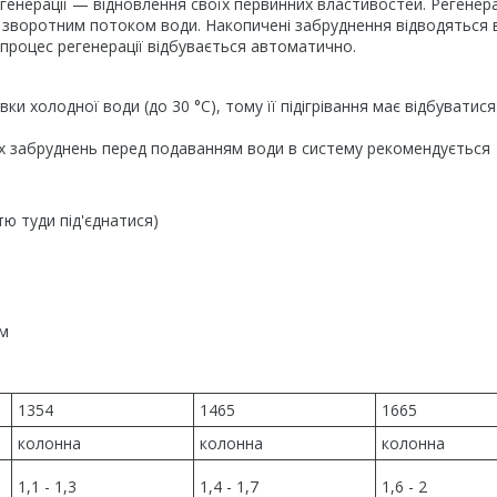
генерації — відновлення своїх первинних властивостей. Регенер
 зворотним потоком води. Накопичені забруднення відводяться 
процес регенерації відбувається автоматично.
и холодної води (до 30 °C), тому її підігрівання має відбуватис
их забруднень перед подаванням води в систему рекомендується
тю туди під'єднатися)
ом
1354
1465
1665
колонна
колонна
колонна
1,1 - 1,3
1,4 - 1,7
1,6 - 2