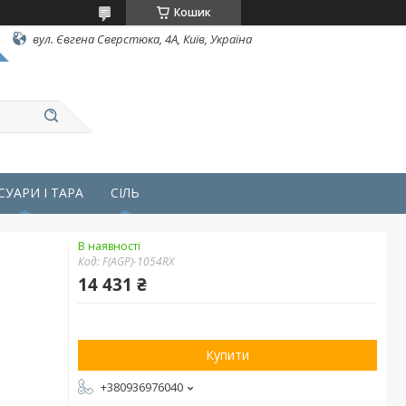
Кошик
вул. Євгена Сверстюка, 4А, Київ, Україна
СУАРИ І ТАРА
СІЛЬ
В наявності
Код:
F(AGP)-1054RX
14 431 ₴
Купити
+380936976040