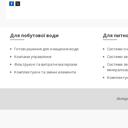
Для побутової води
Для питно
Готові рішення для очищення води
Системи оч
Клапани управління
Системи зв
Фільтруючі та витратні матеріали
Системи зв
мінераліза
Комплектуючі та змінні елементи
Комплектую