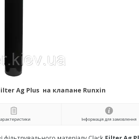
lter Ag Plus на клапане Runxin
арактеристики
Інформація для замовлення
і фільтрувального матеріалу Clack
Filter Ag P