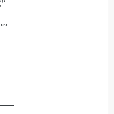
ація
в
я вже