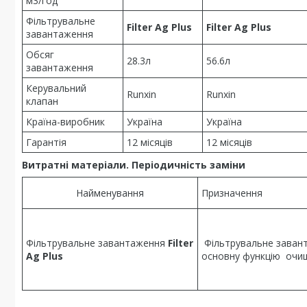
м3/год
Фільтрувальне
Filter Ag Plus
Filter Ag Plus
завантаження
Обсяг
28.3л
56.6л
завантаження
Керувальний
Runxin
Runxin
клапан
Країна-виробник
Україна
Україна
Гарантія
12 місяців
12 місяців
Витратні матеріали. Періодичність заміни
Найменування
Призначення
Фільтрувальне завантаження
Filter
Фільтрувальне заван
Ag Plus
основну функцію очи