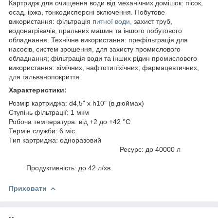
Картридж для очищення води від механічних домішок: пісок,
осад, іржа, тонкодисперсні включення. Побутове
використання: фільтрація п
итної води,
захист труб,
водонагрівачів, пральних машин та іншого побутового
обладнання. Технічне використання: префільтрація для
насосів, систем зрошення, для захисту промислового
обладнання; фільтрація води та інших рідин промислового
використання: хімічних, нафтотипіхічних, фармацевтичних,
для гальванопокриття.
Характеристики:
Розмір картриджа: d4,5" x h10" (в дюймах)
Ступінь фільтрації: 1 мкм
Робоча температура: від +2 до +42 °C
Термін служби: 6 міс.
Тип картриджа: одноразовий
Ресурс: до 40000 л
Продуктивність: до 42 л/хв
Приховати