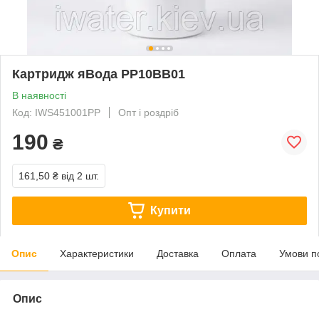
Картридж яВода PP10BB01
В наявності
Код: IWS451001PP
Опт і роздріб
190
₴
161,50 ₴
від 2 шт.
Купити
Опис
Характеристики
Доставка
Оплата
Умови п
Опис