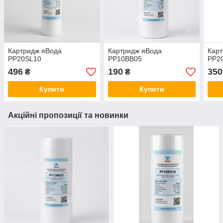
Картридж яВода
Картридж яВода
Кар
PP20SL10
PP10BB05
PP2
496
190
350
₴
₴
Купити
Купити
Акційні пропозиції та новинки