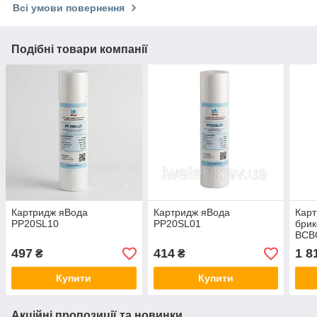
Всі умови повернення
Подібні товари компанії
Картридж яВода
Картридж яВода
Карт
PP20SL10
PP20SL01
брик
BCB
497
414
1 8
₴
₴
Купити
Купити
Акційні пропозиції та новинки