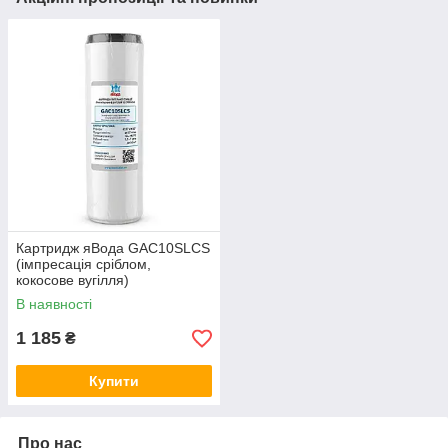
Картридж яВода GAC10SLCS
(імпресація сріблом,
кокосове вугілля)
В наявності
1 185
₴
Купити
Про нас