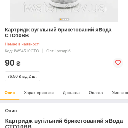
Картридж вугільний брикетований яВода
CTO10ВВ
Немає в наявності
Код: IWS4510CTO
Опт і роздріб
90
₴
76,50 ₴
від 2 шт.
Опис
Характеристики
Доставка
Оплата
Умови п
Опис
Картридж вугільний брикетований яВода
CTO10ВВ