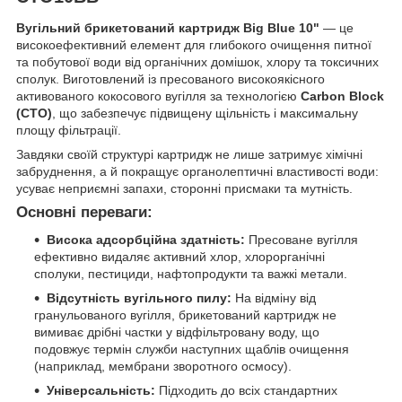
Вугільний брикетований картридж Big Blue 10"
— це
високоефективний елемент для глибокого очищення питної
та побутової води від органічних домішок, хлору та токсичних
сполук. Виготовлений із пресованого високоякісного
активованого кокосового вугілля за технологією
Carbon Block
(CTO)
, що забезпечує підвищену щільність і максимальну
площу фільтрації.
Завдяки своїй структурі картридж не лише затримує хімічні
забруднення, а й покращує органолептичні властивості води:
усуває неприємні запахи, сторонні присмаки та мутність.
Основні переваги:
Висока адсорбційна здатність:
Пресоване вугілля
ефективно видаляє активний хлор, хлорорганічні
сполуки, пестициди, нафтопродукти та важкі метали.
Відсутність вугільного пилу:
На відміну від
гранульованого вугілля, брикетований картридж не
вимиває дрібні частки у відфільтровану воду, що
подовжує термін служби наступних щаблів очищення
(наприклад, мембрани зворотного осмосу).
Універсальність:
Підходить до всіх стандартних