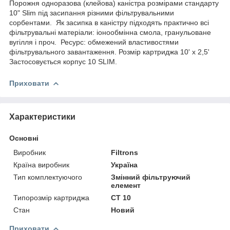
Порожня одноразова (клейова) каністра розмірами стандарту
10" Slim під засипання різними фільтрувальними
сорбентами. Як засипка в каністру підходять практично всі
фільтрувальні матеріали: іонообмінна смола, гранульоване
вугілля і проч. Ресурс: обмежений властивостями
фільтрувального завантаження. Розмір картриджа 10' x 2,5'
Застосовується корпус 10 SLIM.
Приховати
Характеристики
Основні
Виробник
Filtrons
Країна виробник
Україна
Тип комплектуючого
Змінний фільтруючий
елемент
Типорозмір картриджа
СТ 10
Стан
Новий
Приховати