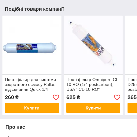
Подібні товари компанії
Пості фільтр для системи
Пості фільтр Omnipure CL-
Пост
зворотного осмосу Pallas
10 RO (1/4 postcarbon),
D258
під'єднання Quick 1/4
USA " CL-10 RO"
post
Q
260
625
265
₴
₴
Купити
Купити
Про нас