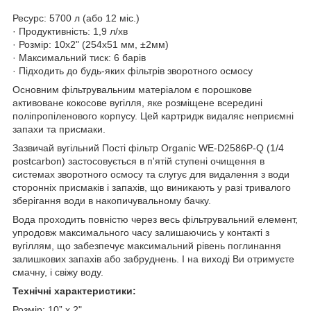
Ресурс: 5700 л (або 12 міс.)
· Продуктивність: 1,9 л/хв
· Розмір: 10х2" (254х51 мм, ±2мм)
· Максимальний тиск: 6 барів
· Підходить до будь-яких фільтрів зворотного осмосу
Основним фільтрувальним матеріалом є порошкове
активоване кокосове вугілля, яке розміщене всередині
поліпропіленового корпусу. Цей картридж видаляє неприємні
запахи та присмаки.
Зазвичай вугільний Пості фільтр Organic WE-D2586P-Q (1/4
postcarbon) застосовується в п'ятій ступені очищення в
системах зворотного осмосу та слугує для видалення з води
сторонніх присмаків і запахів, що виникають у разі тривалого
зберігання води в накопичувальному бачку.
Вода проходить повністю через весь фільтрувальний елемент,
упродовж максимального часу залишаючись у контакті з
вугіллям, що забезпечує максимальний рівень поглинання
залишкових запахів або забруднень. І на виході Ви отримуєте
смачну, і свіжу воду.
Технічні характеристики:
Розмір: 10” x 2"