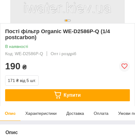
Пості фільтр Organic WE-D2586P-Q (1/4
postcarbon)
В наявності
Код: WE-D2586P-Q
Опт і роздріб
190
₴
171 ₴
від 5 шт.
Купити
Опис
Характеристики
Доставка
Оплата
Умови п
Опис