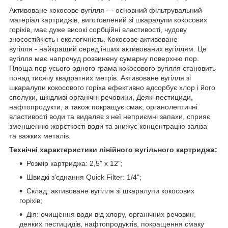
Активоване кокосове вугілля — основний фільтрувальний
матеріал картриджів, виготовлений зі шкаралупи кокосових
горіхів, має дуже високі сорбційні властивості, чудову
зносостійкість і екологічність. Кокосове активоване
вугілля - найкращий серед інших активованих вугіллям. Це
вугілля має напрочуд розвинену сумарну поверхню пор.
Площа пор усього одного грама кокосового вугілля становить
понад тисячу квадратних метрів. Активоване вугілля зі
шкаралупи кокосового горіха ефективно адсорбує хлор і його
сполуки, шкідливі органічні речовини, Деякі пестициди,
нафтопродукти, а також покращує смак, органолептичні
властивості води та видаляє з неї неприємні запахи, сприяє
зменшенню жорсткості води та знижує концентрацію заліза
та важких металів.
Технічні характеристики лінійного вугільного картриджа:
Розмір картриджа: 2,5" x 12";
Швидкі з'єднання Quick Filter: 1/4";
Склад: активоване вугілля зі шкаралупи кокосових
горіхів;
Дія: очищення води від хлору, органічних речовин,
деяких пестицидів, нафтопродуктів, покращення смаку