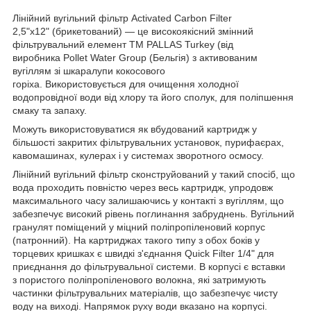
Лінійний вугільний фільтр Activated Carbon Filter
2,5"х12" (брикетований) — це високоякісний змінний
фільтрувальний елемент ТМ PALLAS Turkey (від
виробника Pollet Water Group (Бельгія) з активованим
вугіллям зі шкаралупи кокосового
горіха. Використовується для очищення холодної
водопровідної води від хлору та його сполук, для поліпшення
смаку та запаху.
Можуть використовуватися як вбудований картридж у
більшості закритих фільтрувальних установок, пурифаєрах,
кавомашинах, кулерах і у системах зворотного осмосу.
Лінійний вугільний фільтр сконструйований у такий спосіб, що
вода проходить повністю через весь картридж, упродовж
максимального часу залишаючись у контакті з вугіллям, що
забезпечує високий рівень поглинання забруднень. Вугільний
гранулят поміщений у міцний поліпропіленовий корпус
(патронний). На картриджах такого типу з обох боків у
торцевих кришках є швидкі з'єднання Quick Filter 1/4" для
приєднання до фільтрувальної системи. В корпусі є вставки
з пористого поліпропіленового волокна, які затримують
частинки фільтрувальних матеріалів, що забезпечує чисту
воду на виході. Напрямок руху води вказано на корпусі.