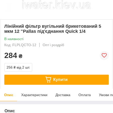
Лінійний фільтр вугільний брикетований 5
мкм 12 "Pallas під'єднання Quick 1/4
В наявності
Код: FLPLQСТО-12
Опт і роздріб
284
₴
256 ₴
від 2 шт.
Купити
Опис
Характеристики
Доставка
Оплата
Умови п
Опис