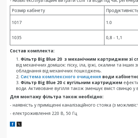
- низькі експлуатаційні витрати солі та води під час регенерац
Розмір кабінету
Продуктивніст
1017
1.0
1035
0,8 - 1,1
Cостав комплекта:
Фільтр Big Blue 20
з механічним картриджем зі сп
від механічних домішок: піску, іла, іржі, окалини та інш
обладнання від механічних пошкоджень.
Система комплексного очищення
води кабінетног
Фільтр Big Blue 20 с вугільним картриджем
ефекти
води. Активоване вугілля також зменшує вміст свинцю у в
Для монтажу фільтра також необхідно:
- наявність у приміщенні каналізаційного стояка (з можливіс
- електроживлення 220 В, 50 Гц