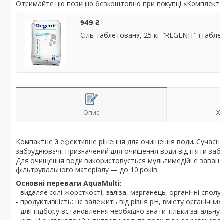
Отримайте цю позицію безкоштовно при покупці «Комплект
949 ₴
Сіль таблетована, 25 кг "REGENIT" (табл
Опис
Х
Компактне й ефективне рішення для очищення води. Сучасна
забруднювачі. Призначений для очищення води від п'яти забр
Для очищення води використовується мультимедійне заванта
фільтрувального матеріалу — до 10 років.
Основні переваги
AquaMulti:
- видаляє солі жорсткості, заліза, марганець, органічні сполу
- продуктивність: не залежить від рівня pH, вмісту органічн
- для підбору встановлення необхідно знати тільки загальну