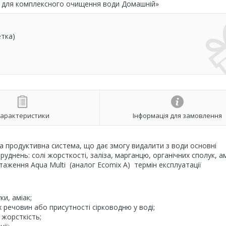
 для комплексного очищення води Домашній»
етка)
арактеристики
Інформація для замовлення
 продуктивна система, що дає змогу видалити з води основні
уднень: солі жорсткості, заліза, марганцю, органічних сполук, ам
ження Aqua Multi (аналог Ecomix A) термін експлуатації
ки, аміак;
их речовин або присутності сірководню у воді;
 жорсткість;