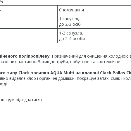
ії;
ь
Споживання
1 санузел,
до 2-3 осіб
1-2 санузла,
до 2-4 особи
іненого поліпропілену
. Призначений для очищення холодною 
их зважених частинок. Захищає труби, побутове та сантехнічне
о типу Clack засипка AQUA Multi на клапані Clack Pallas C
вно видаляє хлор і органічні домішки, покращує запах, смак і кол
оді.
тю туди під'єднатися)