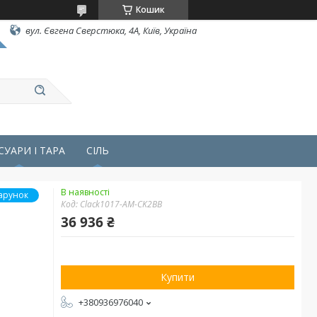
Кошик
вул. Євгена Сверстюка, 4А, Київ, Україна
СУАРИ І ТАРА
СІЛЬ
В наявності
арунок
Код:
Clack1017-AM-CK2ВВ
36 936 ₴
Купити
+380936976040