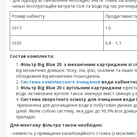
- для підбору встановлення необхідно знати тільки загальну
- низькі експлуатаційні витрати солі та води під час регенерац
Розмір кабінету
Продуктивніст
1017
1.0
1035
0,8 - 1,1
Cостав комплекта:
Фільтр Big Blue 20
з механічним картриджем зі сп
від механічних домішок: піску, іла, іржі, окалини та інш
обладнання від механічних пошкоджень.
Система комплексного очищення
води кабінетног
Фільтр Big Blue 20 с вугільним картриджем
ефекти
води. Активоване вугілля також зменшує вміст свинцю у в
Система зворотного осмосу для очищення води 
призначена для доочищення води в побутових умовах для
цілей. Являє собою систему, яка
у
дає до 99,9% всіх доміш
приладах
Для монтажу фільтра також необхідно:
- наявність у приміщенні каналізаційного стояка (з можливіс