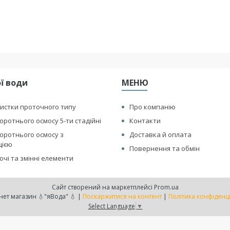
ї води
МЕНЮ
истки проточного типу
Про компанію
оротнього осмосу 5-ти стадійні
Контакти
оротнього осмосу з
Доставка й оплата
цією
Повернення та обмін
чі та змінні елементи
Сайт створений на маркетплейсі
Prom.ua
Интернет магазин 💧"яВода" 💧 |
Поскаржитися на контент
|
Політика конфіденц
Select Language
▼