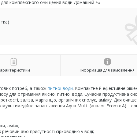
 для комплексного очищення води Домашній +»
етка)
арактеристики
Інформація для замовлення
тових потреб, а також
питної води
. Компактне й ефективне ріше
осу для отримання якісної питної води. Сучасна продуктивна си
рсткості, заліза, марганцю, органічних сполук, аміаку. Для очищ
 мультимедійне завантаження Aqua Multi (аналог Ecomix A) тер
ки, аміак;
их речовин або присутності сірководню у воді;