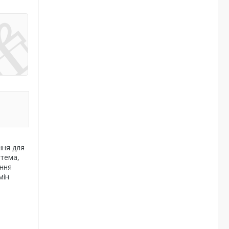
ння для
стема,
ення
мін