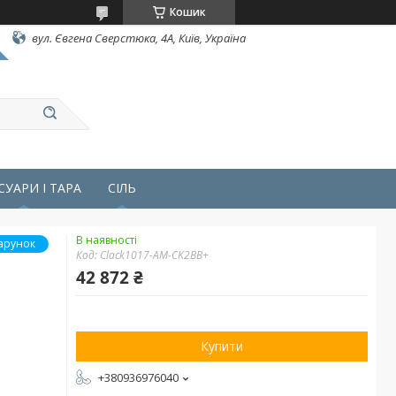
Кошик
вул. Євгена Сверстюка, 4А, Київ, Україна
СУАРИ І ТАРА
СІЛЬ
В наявності
арунок
Код:
Clack1017-AM-CK2ВВ+
42 872 ₴
Купити
+380936976040