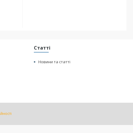
Статті
Новини та статті
ійності