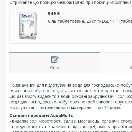
Отримайте цю позицію безкоштовно при покупці «Комплект
949 ₴
Сіль таблетована, 25 кг "REGENIT" (табл
Опис
Х
Призначений для підготування води для господарсько-побу
очищення
побутової води
, а також система зворотного осм
що дає змогу видалити з води основні забруднювачі: солі жо
води
для господарсько-побутових потреб
використовується
експлуатації фільтрувального матеріалу — до 10 років.
Основні переваги
AquaMulti:
- видаляє солі жорсткості, заліза, марганець, органічні сполу
- продуктивність: не залежить від рівня pH, вмісту органічн