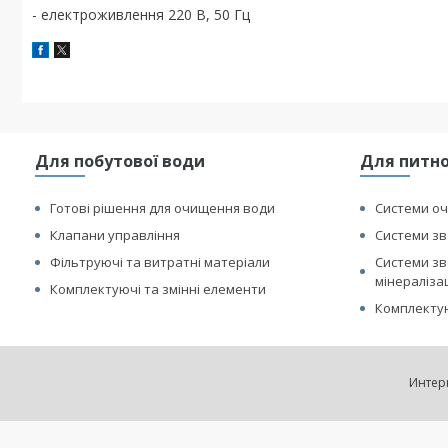
- електроживлення 220 В, 50 Гц
Для побутової води
Для питно
Готові рішення для очищення води
Системи оч
Клапани управління
Системи зв
Фільтруючі та витратні матеріали
Системи зв
мінераліза
Комплектуючі та змінні елементи
Комплектую