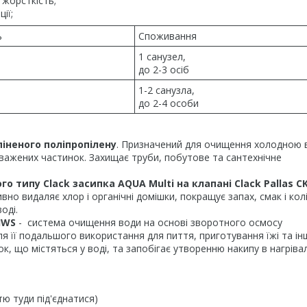
 жорсткість;
ії;
ь
Споживання
1 санузел,
до 2-3 осіб
1-2 санузла,
до 2-4 особи
іненого поліпропілену
. Призначений для очищення холодною 
их зважених частинок. Захищає труби, побутове та сантехнічне
о типу Clack засипка AQUA Multi на клапані Clack Pallas C
вно видаляє хлор і органічні домішки, покращує запах, смак і кол
оді.
IWS
-
система очищення води на основі зворотного осмосу
 її подальшого використання для пиття, приготування їжі та ін
ок, що містяться у воді, та запобігає утворенню накипу в нагріва
тю туди під'єднатися)