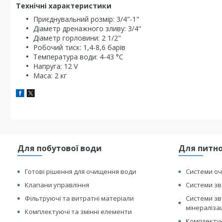
Технічні характеристики
Приєднувальний розмір: 3/4"-1"
Діаметр дренажного зливу: 3/4"
Діаметр горловини: 2 1/2"
Робочий тиск: 1,4-8,6 барів
Температура води: 4-43 °С
Напруга: 12 V
Маса: 2 кг
Для побутової води
Для питно
Готові рішення для очищення води
Системи оч
Клапани управління
Системи зв
Фільтруючі та витратні матеріали
Системи зв
мінераліза
Комплектуючі та змінні елементи
Комплектую