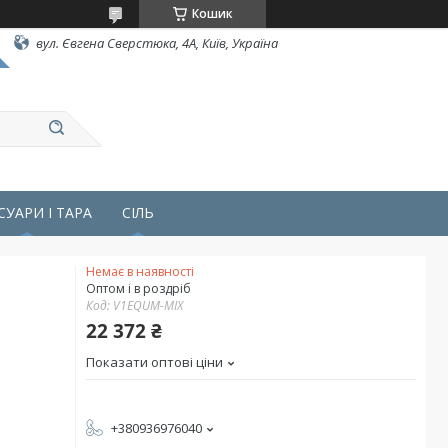
Кошик
вул. Євгена Сверстюка, 4А, Київ, Україна
СУАРИ І ТАРА
СІЛЬ
Немає в наявності
Оптом і в роздріб
Код:
V1EQUM-MIX
22 372 ₴
Показати оптові ціни
+380936976040