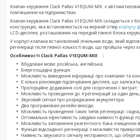
Клапан керування Clack Pallas V1EQUM-MIX є автоматизова
пом'якшення на підприємствах.
Клапан керування Clack Pallas V1EQUM-MIX складається з бл
конструкцію, яка встановлюється на верхній отвір
корпусу ф
LCD-дисплея, розташованих на передній панелі блока керув
У корпусі клапана встановлений лічильник води, який відпо
регенерації після певної кількості води, що пройшла через 
Особливості Clack Pallas V1EQUM-MIX :
Вбудовані мови: російська, англійська;
Енергоощадна функція;
Можливість виведення інформації про компанію та ко
Є кілька різновидів підсвічування дисплея, що залежат
Пропорційне додавання солі для скорочення її витрат;
Можливість проведення до 4 регенерацій за один день;
Звуковий сигнал про розряджання акумулятора;
Два програмовані релейні виходи;
Можливість проведення таких типів регенерації: східна,
Оптимальна ефективність завдяки наявності функції п
Можливість заповнення реагентного бака очищеною 
Функція відкладеної регенерації з можливістю примусо
Наявність звукового сигналу несправності, що оберігає