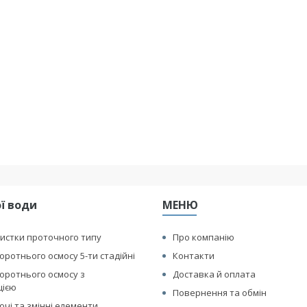
ї води
МЕНЮ
истки проточного типу
Про компанію
оротнього осмосу 5-ти стадійні
Контакти
оротнього осмосу з
Доставка й оплата
цією
Повернення та обмін
чі та змінні елементи