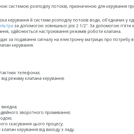
ною системою розподілу потоків, призначеною для керування п
ока керування й системи розподілу потоків води, об'єднаних у єд
ільтра
за допомогою зовнішньої різі 2 1/2". За допомогою п'яти к
ання, здійснюється настроювання режимів роботи клапана.
відає за подавання сигналу на електронну матрицю про потребу в
клапан керування.
нтактних телефонах;
ь від режиму клапана керування;
 вихідна;
одвійного зворотного промивання;
водою;
вого скасування цього процесу;
 клапан керування від виходу з ладу.