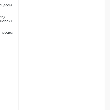
роцесом
ину
нопок і
 процесі