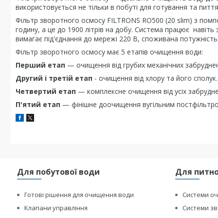
використовується не тільки в побуті для готування та пиття
Фільтр зворотного осмосу FILTRONS RO500 (20 slim) з помп
годину, а це до 1900 літрів на добу. Система працює навіт
вимагає під'єднання до мережі 220 В, споживана потужність
Фільтр зворотного осмосу має 5 етапів очищення води:
Перший етап
— очищення від грубих механічних забрудне
Другий і третій етап
- очищення від хлору та його сполук.
Четвертий етап
— комплексне очищення від усіх забрудне
П'ятий етап
— фінішне доочищення вугільним постфільтром
Для побутової води
Для питно
Готові рішення для очищення води
Системи оч
Клапани управління
Системи зв