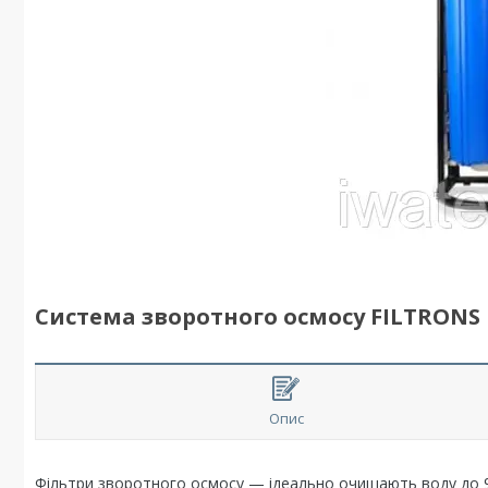
Система зворотного осмосу FILTRONS R
Опис
Фільтри зворотного осмосу — ідеально очищають воду до 9