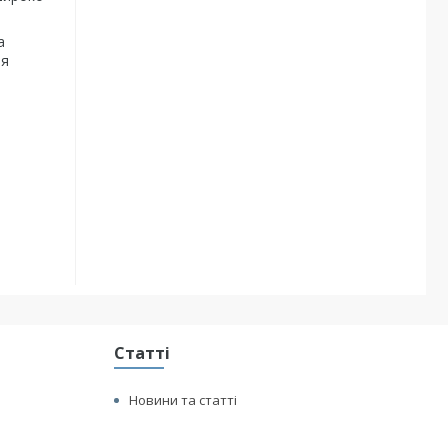
а
ня
Статті
Новини та статті