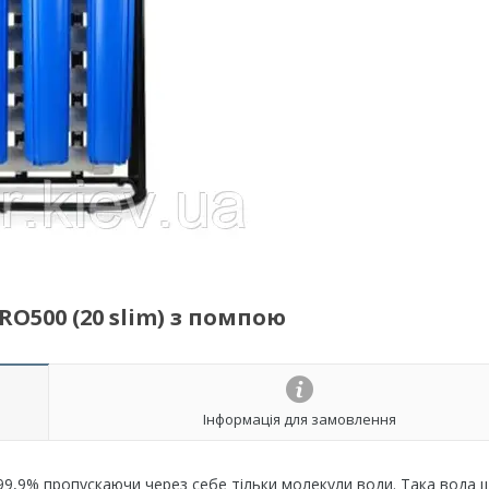
O500 (20 slim) з помпою
Інформація для замовлення
9,9% пропускаючи через себе тільки молекули води. Така вода 