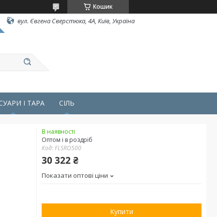
Кошик
вул. Євгена Сверстюка, 4А, Київ, Україна
СУАРИ І ТАРА
СІЛЬ
В наявності
Оптом і в роздріб
Код:
FLSRO500
30 322 ₴
Показати оптові ціни
Купити