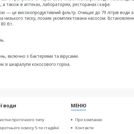
, а також в аптеках, лабораторіях, ресторанах і кафе.
ою — це високопродуктивний фільтр. Очищає до 79 літрів води з
ь за низького тиску, позаяк укомплектована насосом. Встановлен
 80 Вт.
нь.
нь, включно з бактеріями та вірусами.
 зі шкаралупи кокосового горіха.
ї води
МЕНЮ
истки проточного типу
Про компанію
оротнього осмосу 5-ти стадійні
Контакти