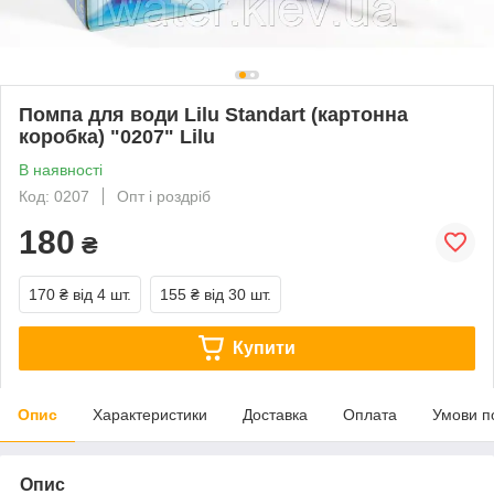
Помпа для води Lilu Standart (картонна
коробка) "0207" Lilu
В наявності
Код: 0207
Опт і роздріб
180
₴
170 ₴
від 4 шт.
155 ₴
від 30 шт.
Купити
Опис
Характеристики
Доставка
Оплата
Умови п
Опис