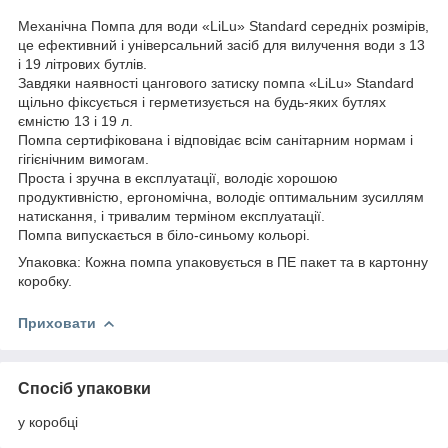
Механічна Помпа для води «LiLu» Standard середніх розмірів,
це ефективний і універсальний засіб для вилучення води з 13
і 19 літрових бутлів.
Завдяки наявності цангового затиску помпа «LiLu» Standard
щільно фіксується і герметизується на будь-яких бутлях
ємністю 13 і 19 л.
Помпа сертифікована і відповідає всім санітарним нормам і
гігієнічним вимогам.
Проста і зручна в експлуатації, володіє хорошою
продуктивністю, ергономічна, володіє оптимальним зусиллям
натискання, і тривалим терміном експлуатації.
Помпа випускається в біло-синьому кольорі.
Упаковка: Кожна помпа упаковується в ПЕ пакет та в картонну
коробку.
Приховати
Спосіб упаковки
у коробці