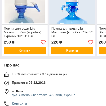
Помпа для води Lilu
Помпа для води Lilu
Помп
Maximum Plus (коробка)
Maximum (коробка) "0209"
Stan
+краник "0210" Lilu
Lilu
BLU
250
220
200
₴
₴
Купити
Купити
Про нас
100% позитивних з 37 відгуків за рік
Працює з 09.12.2016
м. Київ
вул. Євгена Сверстюка, 4А, Київ, Україна
Контакти