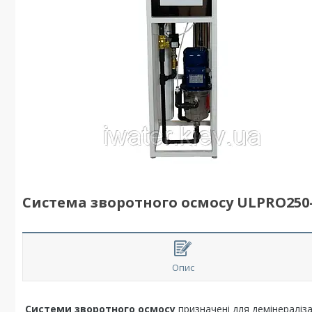
Система зворотного осмосу ULPRO250-S
Опис
Системи зворотного осмосу
призначені для демінераліза