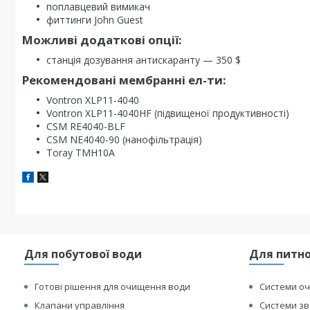
поплавцевий вимикач
фиттинги John Guest
Можливі додаткові опції:
станція дозування антискаранту — 350 $
Рекомендовані мембранні ел-ти:
Vontron XLP11-4040
Vontron XLP11-4040HF (підвищеної продуктивності)
CSM RE4040-BLF
CSM NE4040-90 (нанофільтрація)
Toray TMH10A
Для побутової води
Для питно
Готові рішення для очищення води
Системи оч
Клапани управління
Системи зв