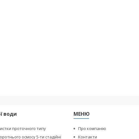
ї води
МЕНЮ
истки проточного типу
Про компанію
оротнього осмосу 5-ти стадійні
Контакти