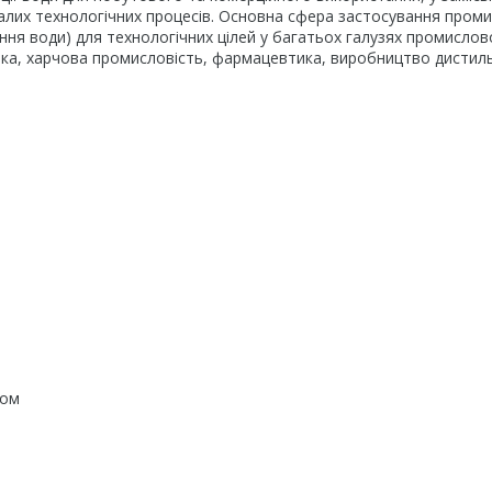
малих технологічних процесів. Основна сфера застосування пром
ня води) для технологічних цілей у багатьох галузях промислов
оніка, харчова промисловість, фармацевтика, виробництво дистил
ром