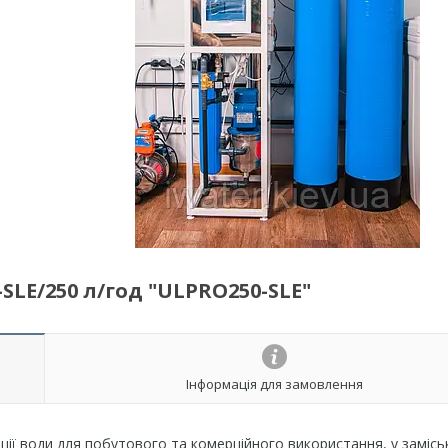
LE/250 л/год "ULPRO250-SLE"
Інформація для замовлення
ції води для побутового та комерційного використання, у замісь