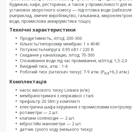
будинках, кафе, ресторанах, а також у промисловості для 
установок зворотного осмосу — підготовка води (забезолен
(наприклад, хімічне виробництво, гальваніка, мікроелектр
води, промислова акваріумістика тощо).
Технічні характеристики
Продуктивність, л/год: 200-300
Кількість/типорозмір мембран: 1 x 4040
Потужність/напруга: 0.95 кВт / 220 В
Скидання у каналізацію, л/год: 70-300
Споживання води під час промивання, м3/год: 1,5-2,0
Вихідний тиск, атм. : 1-6
Робочий тиск (затискач тиску): 7-9 атм. (Р
+6,3 атм.)
ісх
Комплектація
насос високого тиску Lowara (н/ж)
мембранотримачі з неіржавкої сталі
префільтр 20 Slim у комплекті
електрична шафа керування з промисловим контроле
ротаметри — 2 шт.
клапани соленоїдні — 2 шт.
вібростійкі манометри — 2 шт.
датчик сухого ходу (низького тиску)