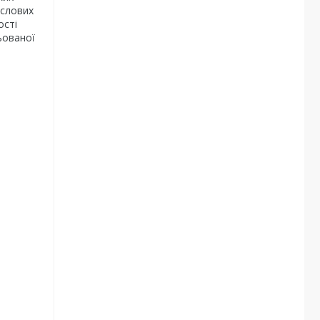
ислових
ості
ьованої