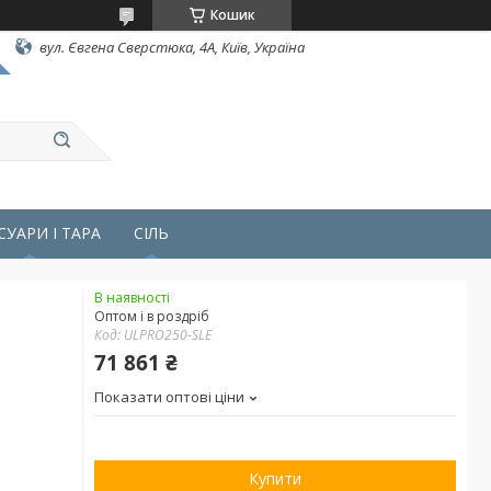
Кошик
вул. Євгена Сверстюка, 4А, Київ, Україна
СУАРИ І ТАРА
СІЛЬ
В наявності
Оптом і в роздріб
Код:
ULPRO250-SLE
71 861 ₴
Показати оптові ціни
Купити