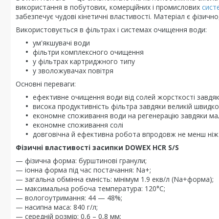
використання в побутових, комерційних і промислових
сист
забезпечує чудові кінетичні властивості. Матеріал є фізично
Використовується в фільтрах і системах очищення води:
ум'якшувачі води
фільтри комплексного очищення
у фільтрах картриджного типу
у зволожувачах повітря
Основні переваги:
ефективне очищення води від солей жорсткості завдяки
висока продуктивність фільтра завдяки великій швидкос
економне споживання води на регенерацію завдяки малі
економне споживання солі
довговічна й ефективна робота впродовж не менш ніж 
Фізичні властивості засипки DOWEX HCR S/S
— фізична форма: бурштинові гранули;
— іонна форма під час постачання: Na+;
— загальна обмінна ємність: мінімум 1.9 екв/л (Na+форма);
— максимальна робоча температура: 120°C;
— вологоутримання: 44 — 48%;
— насипна маса: 840 г/л;
— середній розмір: 0,6 – 0,8 мм;