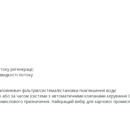
току регенерації;
видкості потоку.
повнювач фільтрів/система/встановки пом'якшення води
ю або за часом (системи з автоматичними клапанами керування
 промислового призначення. Найкращий вибір для харчової промисл