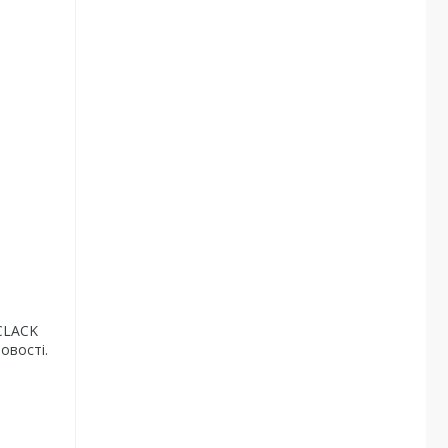
 CLACK
овості.