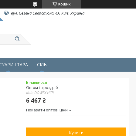
Кошик
вул. Євгена Сверстюка, 4А, Київ, Україна
СУАРИ І ТАРА
СІЛЬ
В наявності
Оптом і в роздріб
Код:
DOWEX HCR
6 467 ₴
Показати оптові ціни
Купити