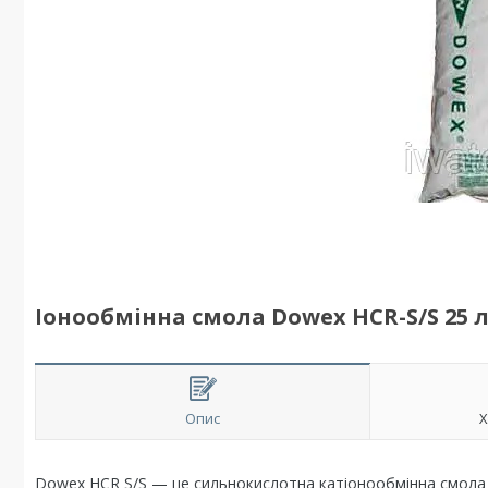
Іонообмінна смола Dowex HCR-S/S 25 
Опис
Х
Dowex HCR S/S — це сильнокислотна катіонообмінна смола