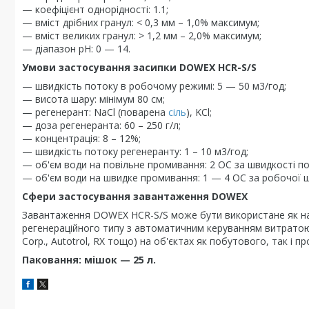
— коефіцієнт однорідності: 1.1;
— вміст дрібних гранул: < 0,3 мм – 1,0% максимум;
— вміст великих гранул: > 1,2 мм – 2,0% максимум;
— діапазон pH: 0 — 14.
Умови застосування засипки DOWEX HCR-S/S
— швидкість потоку в робочому режимі: 5 — 50 м3/год;
— висота шару: мінімум 80 см;
— регенерант: NaCl (поварена
сіль
), KCl;
— доза регенеранта: 60 – 250 г/л;
— концентрація: 8 – 12%;
— швидкість потоку регенеранту: 1 – 10 м3/год;
— об'єм води на повільне промивання: 2 ОС за швидкості по
— об'єм води на швидке промивання: 1 — 4 ОС за робочої ш
Сфери застосування завантаження DOWEX
Завантаження DOWEX HCR-S/S може бути використане як на
регенераційного типу з автоматичним керуванням витрато
Corp., Autotrol, RX тощо) на об'єктах як побутового, так і
Паковання: мішок — 25 л.