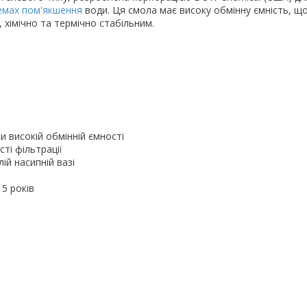
емах пом'якшення
води. Ця смола має високу обмінну ємність, щ
, хімічно та термічно стабільним.
 високій обмінній ємності
ті фільтрації
й насипній вазі
5 років