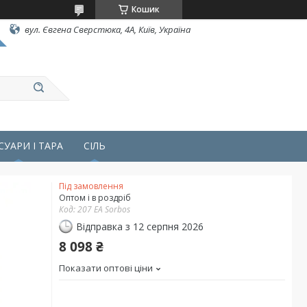
Кошик
вул. Євгена Сверстюка, 4А, Київ, Україна
СУАРИ І ТАРА
СІЛЬ
Під замовлення
Оптом і в роздріб
Код:
207 ЕА Sorbos
Відправка з 12 серпня 2026
8 098 ₴
Показати оптові ціни