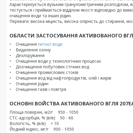
Характеризується вузьким гранулометричним розподілом, в
тестується і приймається відділом якості відповідно до ви
очищення води та інших рідин.
Переваги: висока міцність, висока опірність до стирання, м
ОБЛАСТИ ЗАСТОСУВАННЯ АКТИВОВАНОГО ВГЛ
• Очищення
питної води
• Видалення озону
• Дехлорування
• Очищення води у технологічних процесах
• Доочищення побутових стічних вод
• Очищення промислових стоків
• Очищення вод від нафтопродуктів, олій і жирів
• Очищення рідин
• Очищення газів і повітря
ОСНОВНІ ВОЙСТВА АКТИВОВАНОГО ВГЛЯ 207Е
Площа поверхні, м2/г 950 - 1050
CTC-адсорбція, % (в/в) 50 - 60
Вологість, % (в/в) < 10
Йодний індекс, мг/г 900 - 1050