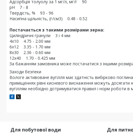
Адсорбція толуолу за 1 мг/л, мг/г 90
pH 7 - 8
Твердість, % 93 - 96
Насипна щільність, (г/см3) 0.48 - 0.52
Постачається з такими розмірами зерна:
Циліндричні гранули 3 і 4 мм
4x10 4.75 - 2.00 мм
6x12 3.35 - 1.70 мм
8x30 2.36 - 0.60 мм
12x40 1.70 - 0.425 мм
За бажанням замовника може постачатися з іншими розміра
Заходи безпеки
Вологе активоване вугілля має здатність вибірково поглинат
приміщеннях рівні кисневого виснаження можуть досягати не
вугіллям необхідно дотримуватися правил і норм роботи в м
Для побутової води
Для питно