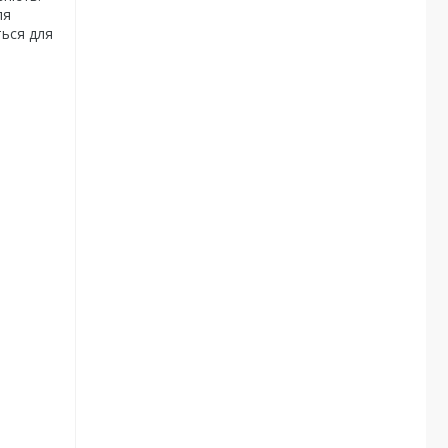
ля
ться для