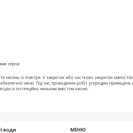
ми зерна.
и кисень із повітря. У закритих або частково закритих ємностях 
безпечної межі. Під час проведення робіт усередині приміщень і
ісцях із потенційно низьким вмістом кисню.
ї води
МЕНЮ