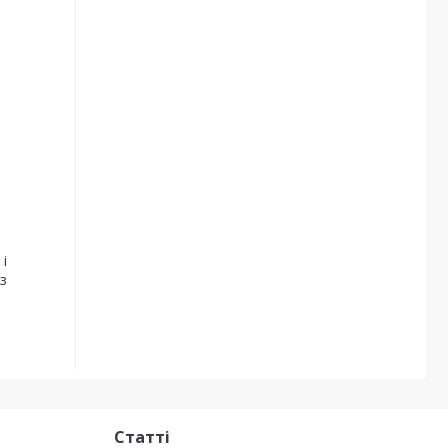
і
з
Статті