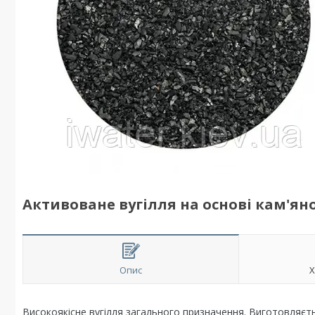
Активоване вугілля на основі кам'яног
Опис
Х
Високоякісне вугілля загального призначення. Виготовляєтьс