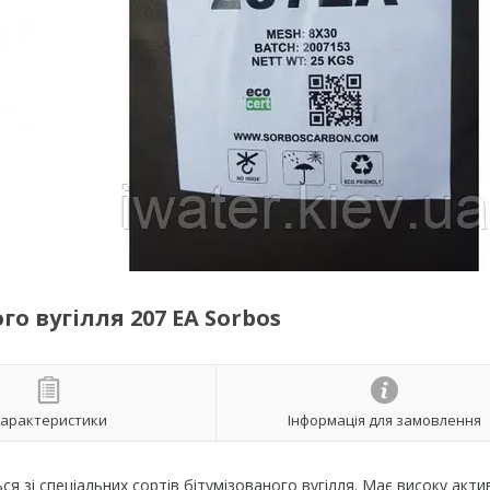
о вугілля 207 ЕА Sorbos
арактеристики
Інформація для замовлення
я зі спеціальних сортів бітумізованого вугілля. Має високу актив