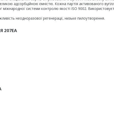
еликою адсорбційною ємністю. Кожна партія активованого вугіл
мог міжнародної системи контролю якості ISO 9002. Використовує
ожливість неодноразової регенерації, низьке пилоутворення.
Я 207ЕА
А