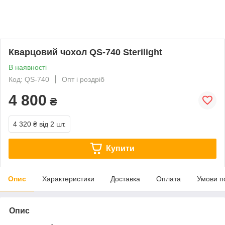
Кварцовий чохол QS-740 Sterilight
В наявності
Код: QS-740
Опт і роздріб
4 800
₴
4 320 ₴
від 2 шт.
Купити
Опис
Характеристики
Доставка
Оплата
Умови п
Опис