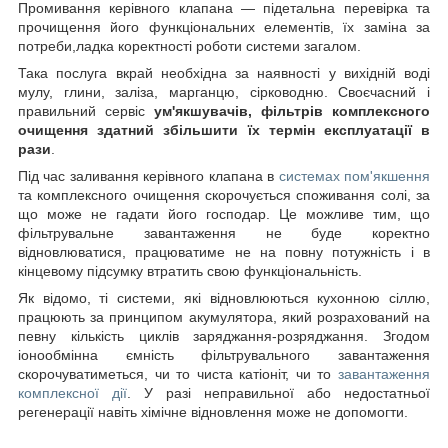
Промивання керівного клапана — підетальна перевірка та
прочищення його функціональних елементів, їх заміна за
потреби,ладка коректності роботи системи загалом.
Така послуга вкрай необхідна за наявності у вихідній воді
мулу, глини, заліза, марганцю, сірководню. Своєчасний і
правильний сервіс
ум'якшувачів, фільтрів комплексного
очищення здатний збільшити їх термін експлуатації в
рази
.
Під час заливання керівного клапана в
системах пом'якшення
та комплексного очищення скорочується споживання солі, за
що може не гадати його господар. Це можливе тим, що
фільтрувальне завантаження не буде коректно
відновлюватися, працюватиме не на повну потужність і в
кінцевому підсумку втратить свою функціональність.
Як відомо, ті системи, які відновлюються кухонною сіллю,
працюють за принципом акумулятора, який розрахований на
певну кількість циклів заряджання-розряджання. Згодом
іонообмінна ємність фільтрувального завантаження
скорочуватиметься, чи то чиста катіоніт, чи то
завантаження
комплексної дії
. У разі неправильної або недостатньої
регенерації навіть хімічне відновлення може не допомогти.