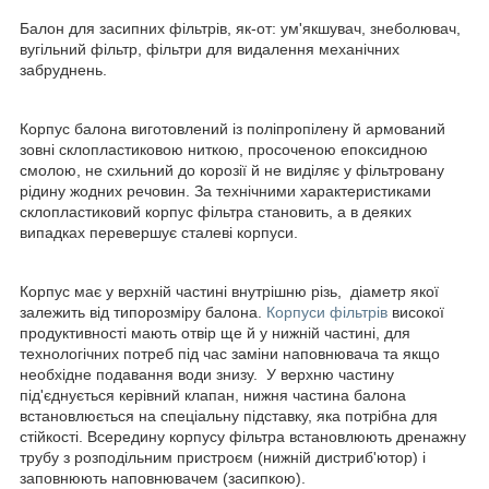
Балон для засипних фільтрів, як-от: ум'якшувач, знеболювач,
вугільний фільтр, фільтри для видалення механічних
забруднень.
Корпус балона виготовлений із поліпропілену й армований
зовні склопластиковою ниткою, просоченою епоксидною
смолою, не схильний до корозії й не виділяє у фільтровану
рідину жодних речовин. За технічними характеристиками
склопластиковий корпус фільтра становить, а в деяких
випадках перевершує сталеві корпуси.
Корпус має у верхній частині внутрішню різь, діаметр якої
залежить від типорозміру балона.
Корпуси фільтрів
високої
продуктивності мають отвір ще й у нижній частині, для
технологічних потреб під час заміни наповнювача та якщо
необхідне подавання води знизу. У верхню частину
під'єднується керівний клапан, нижня частина балона
встановлюється на спеціальну підставку, яка потрібна для
стійкості. Всередину корпусу фільтра встановлюють дренажну
трубу з розподільним пристроєм (нижній дистриб'ютор) і
заповнюють наповнювачем (засипкою).