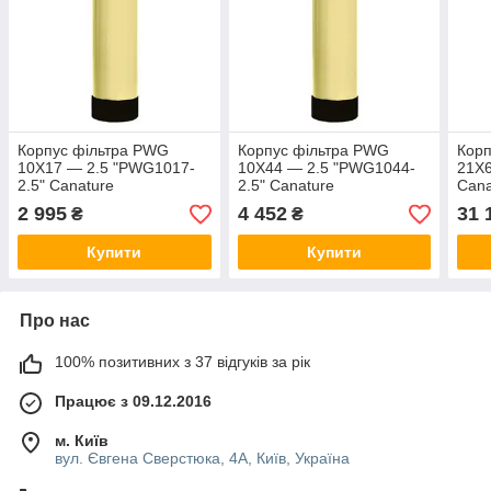
Корпус фільтра PWG
Корпус фільтра PWG
Корп
10X17 — 2.5 "PWG1017-
10X44 — 2.5 "PWG1044-
21X
2.5" Canature
2.5" Canature
Cana
2 995
4 452
31 
₴
₴
Купити
Купити
Про нас
100% позитивних з 37 відгуків за рік
Працює з 09.12.2016
м. Київ
вул. Євгена Сверстюка, 4А, Київ, Україна