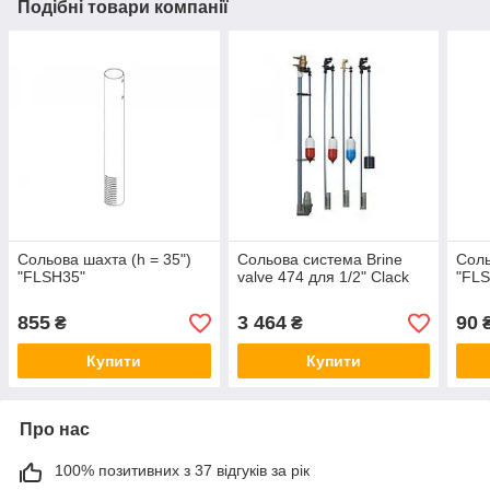
Подібні товари компанії
Сольова шахта (h = 35")
Сольова система Brine
Соль
"FLSН35"
valve 474 для 1/2" Clack
"FLS
855
3 464
90
₴
₴
₴
Купити
Купити
Про нас
100% позитивних з 37 відгуків за рік