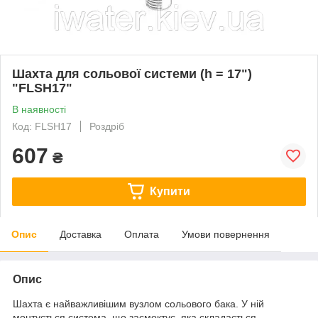
Шахта для сольової системи (h = 17")
"FLSН17"
В наявності
Код: FLSН17
Роздріб
607
₴
Купити
Опис
Доставка
Оплата
Умови повернення
Опис
Шахта є найважливішим вузлом сольового бака. У ній
монтується система, що засмоктує, яка складається