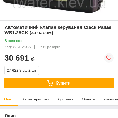
Автоматичний клапан керування Clack Pallas
WS1.25CK (за часом)
В наявності
Код: WS1.25CK
Опт і роздріб
30 691
₴
27 622 ₴
від 2 шт.
Купити
Опис
Характеристики
Доставка
Оплата
Умови п
Опис