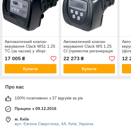
Автоматичний клапан
Автоматичний клапан
Авто
керування Clack WS1 1.25
керування Clack WS 1,25
керу
TC (за часом) у зборі
CI (прямотка регенерація
(філ
за обсягом і часом)
17 005
22 273
12 
₴
₴
Купити
Купити
Про нас
100% позитивних з 37 відгуків за рік
Працює з 09.12.2016
м. Київ
вул. Євгена Сверстюка, 4А, Київ, Україна