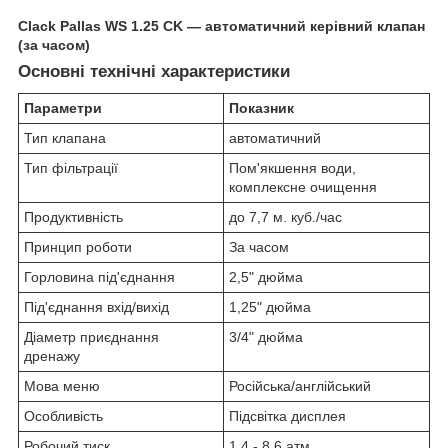
Clack Pallas WS 1.25 CK — автоматичний керівний клапан
(за часом)
Основні технічні характеристики
Параметри
Показник
Тип клапана
автоматичний
Тип фільтрації
Пом'якшення води,
комплексне очищення
Продуктивність
до 7,7 м. куб./час
Принцип роботи
За часом
Горловина під'єднання
2,5" дюйма
Під'єднання вхід/вихід
1,25" дюйма
Діаметр приєднання
3/4" дюйма
дренажу
Мова меню
Російська/англійський
Особливість
Підсвітка дисплея
Робочий тиск
1,4 - 8,6 атм.