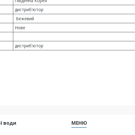
Південна Корея
дистриб'ютор
Бежевий
Нове
дистриб'ютор
ї води
МЕНЮ