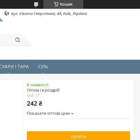
Кошик
вул. Євгена Сверстюка, 4А, Київ, Україна
СУАРИ І ТАРА
СІЛЬ
В наявності
Оптом і в роздріб
Код:
17
242 ₴
Показати оптові ціни
Купити