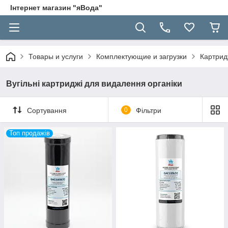
Інтернет магазин "яВода"
Товары и услуги
Комплектующие и загрузки
Картрид
Вугільні картриджі для видалення органіки
Сортування
0
Фільтри
Топ продажів