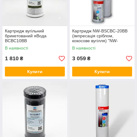
Картридж вугільний
Картридж NW-BSCBC-20BB
брикетований яВода
(імпресація сріблом,
BCBC10BВ
кокосове вугілля) "NW-
BSCBC-20BB"
В наявності
В наявності
1 810
3 059
₴
₴
Купити
Купити