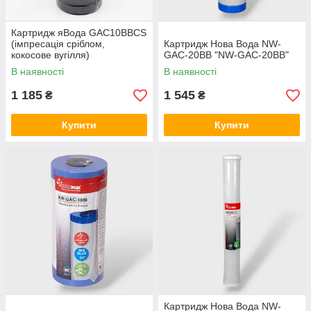
Картридж яВода GAC10BBCS
(імпресація сріблом,
Картридж Нова Вода NW-
кокосове вугілля)
GAC-20BB "NW-GAC-20BB"
В наявності
В наявності
1 185
1 545
₴
₴
Купити
Купити
Картридж Нова Вода NW-