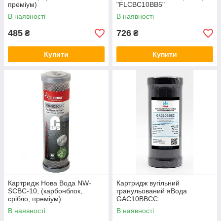
преміум)
"FLCBC10BB5"
В наявності
В наявності
485
726
₴
₴
Купити
Купити
Картридж Нова Вода NW-
Картридж вугільний
SCBC-10, (карбонблок,
гранульований яВода
срібло, преміум)
GAC10BBCC
В наявності
В наявності