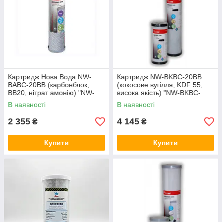
Картридж Нова Вода NW-
Картридж NW-BKBC-20BB
BABC-20BB (карбонблок,
(кокосове вугілля, KDF 55,
BB20, нітрат амонію) "NW-
висока якість) "NW-BKBC-
BABC-20BB"
20BB"
В наявності
В наявності
2 355
4 145
₴
₴
Купити
Купити