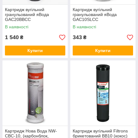
Картридж вугільний
Картридж вугільний
гранульований яВода
гранульований яВода
GAC20BBСС
GAC10SLCC
В наявності
В наявності
1 540
343
₴
₴
Купити
Купити
Картридж Нова Вода NW-
Картридж вугільний Filtrons
CBC-10, (карбонблок,
брикетований BB10 (кокос)