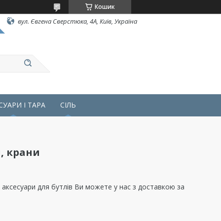
Кошик
вул. Євгена Сверстюка, 4А, Київ, Україна
СУАРИ І ТАРА
СІЛЬ
, крани
ти аксесуари для бутлів Ви можете у нас з доставкою за