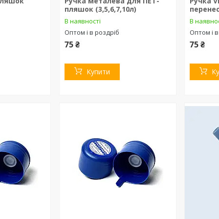
пляшок
Ручка металева для ПЕТ-
Ручка V
пляшок (3,5,6,7,10л)
перенес
В наявності
В наявно
Оптом і в роздріб
Оптом і в
75 ₴
75 ₴
Купити
К