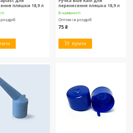
iaplast для
Ручка Blue Rain для
ення пляшки 18,9 л
перенесення пляшка 18,9 л
сті
В наявності
 роздріб
Оптом і в роздріб
75 ₴
упити
Купити