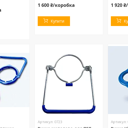
1 600 ₴/коробка
1 920 
а
Купити
К
0723