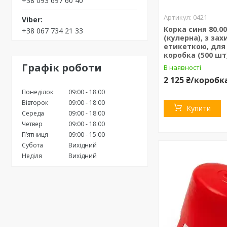
+38 093 697 60 40
0421
Корка синя 80.00
+38 067 734 21 33
(кулерна), з за
етикеткою, для 
коробка (500 шт
Графік роботи
В наявності
2 125 ₴/коробк
Понеділок
09:00
18:00
Вівторок
09:00
18:00
Купити
Середа
09:00
18:00
Четвер
09:00
18:00
Пʼятниця
09:00
15:00
Субота
Вихідний
Неділя
Вихідний