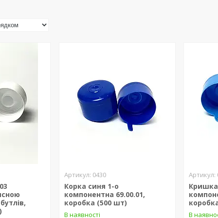
0430
.03
Корка синя 1-о
Кришка
хисною
компонентна 69.00.01,
компон
бутлів,
коробка (500 шт)
коробка
)
В наявності
В наявно