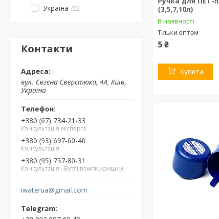
Ручка для ПЕТ-
Україна
(3,5,7,10л)
22
В наявності
Тільки оптом
5 ₴
Контакти
Купити
вул. Євгена Сверстюка, 4А, Київ,
Україна
+380 (67) 734-21-33
Консультація експерта
+380 (93) 697-60-40
Консультація
+380 (95) 757-80-31
Консультація - Бутлі,помпи,кришки
iwaterua@gmail.com