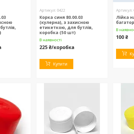
0422
.03
Корка синя 80.00.03
Лійка н
хисною
(кулерна), з захисною
багатор
бутлів,
етикеткою, для бутлів,
В наявно
)
коробка (50 шт)
100 ₴
В наявності
а
225 ₴/коробка
К
Купити