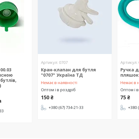
0707
00.03
Кран-клапан для бутля
Ручка д
хисною
"0707" Україна ТД
пляшок 
бутлів,
Немає в наявності
Немає в 
)
Оптом і в роздріб
Оптом і в
150 ₴
75 ₴
а
+380 (67) 734-21-33
+380 
-33