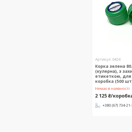
0424
Корка зелена 80.
(кулерна), з за
етикеткою, для 
коробка (500 шт
Немає в наявності
2 125 ₴/коробк
+380 (67) 734-21