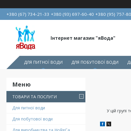
+380 (67) 734-21-33
+380 (93) 697-60-40
+380 (95) 757-8
Інтернет магазин "яВода"
ДЛЯ ПИТНОЇ ВОДИ
ДЛЯ ПОБУТОВОЇ ВОДИ
Д
ТОВАРИ ТА ПОСЛУГИ
Для питної води
У цій групі
Для побутової води
Для виробництва та HoReCa