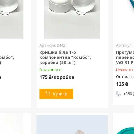
0442
Кришка біла 1-о
Прогум
омбо",
компонентна "Комбо",
перенес
)
коробка (50 шт)
ViO R1 P
В наявності
Немає в 
а
175 ₴/коробка
Оптом і в
125 ₴
Купити
+380 