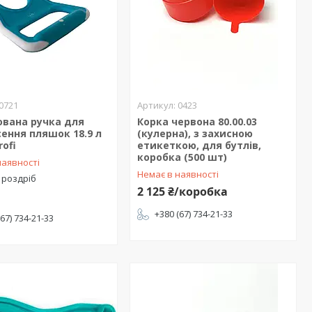
0721
0423
ована ручка для
Корка червона 80.00.03
ення пляшок 18.9 л
(кулерна), з захисною
rofi
етикеткою, для бутлів,
коробка (500 шт)
наявності
Немає в наявності
 роздріб
2 125 ₴/коробка
+380 (67) 734-21-33
(67) 734-21-33