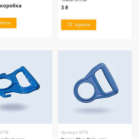
₴/коробка
3 ₴
упити
Купити
0718
0719