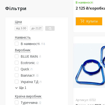
В наявності
Фільтри
2 125 ₴/коробк
Купити
Ціна
Наявність
В наявності
18
Виробник
BLUE RAIN
1
Ecotronic
2
Quick
1
Віапласт
3
Україна ТД
1
Ще 1
Країна виробник
0722
Туреччина
2