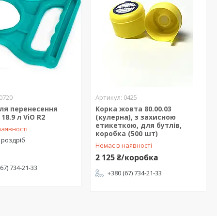
0720
0425
ля перенесення
Корка жовта 80.00.03
18.9 л ViO R2
(кулерна), з захисною
етикеткою, для бутлів,
наявності
коробка (500 шт)
 роздріб
Немає в наявності
2 125 ₴/коробка
(67) 734-21-33
+380 (67) 734-21-33