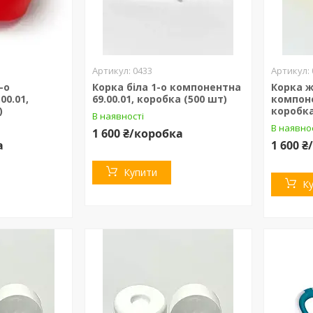
0433
-о
Корка біла 1-о компонентна
Корка ж
00.01,
69.00.01, коробка (500 шт)
компоне
)
коробка
В наявності
В наявно
1 600 ₴/коробка
а
1 600 
Купити
К