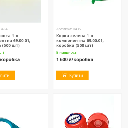
0434
0435
овта 1-о
Корка зелена 1-о
нтна 69.00.01,
компонентна 69.00.01,
 (500 шт)
коробка (500 шт)
сті
В наявності
₴/коробка
1 600 ₴/коробка
упити
Купити