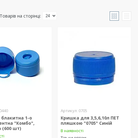
0440
0705
 блакитна 1-о
Кришка для 3,5,6,10л ПЕТ
ентна "Комбо",
пляшкою "0705" Синій
 (600 шт)
В наявності
сті
Тільки оптом