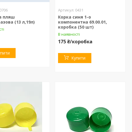
0706
0431
а пляш
Корка синя 1-о
азова (13 л,19л)
компонентна 69.00.01,
коробка (50 шт)
сті
В наявності
175 ₴/коробка
упити
Купити