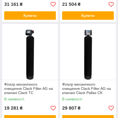
устаткування водопідготовки.
31 161
21 504
₴
₴
Купити
Купити
Фільтр механічного
Фільтр механічного
очищення Clack Filter AG на
очищення Clack Filter AG на
клапані Clack TC
клапані Clack Pallas CK
В наявності
В наявності
19 281
29 807
₴
₴