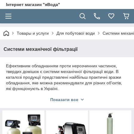
Інтернет магазин "яВода"
Товары и услуги
Для побутової води
Системи механіч
Системи механічної фільтрації
Ефективним обладнанням проти нерозчинних частинок,
твердих домішок є системи механічної фільтрації води. В
каталозі продукції представлені найбільш практичні зразки
обладнання, яке можна рекомендувати для різних об'єктів,
які функціонують в Україні.
Показати все
Представлена продукція доступна оптом, що дає можливість
зробити закупівлю в необхідному обсязі. Постійно в наявності
механічні системи фільтрації, знезалізнення, адсорбції.
Пристрої усувають такі види забруднень, як пісок, глина, іржа,
окислене залізо і багато іншого.