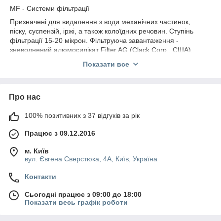
MF - Системи фільтрації
Призначені для видалення з води механічних частинок,
піску, суспензій, іржі, а також колоїдних речовин. Ступінь
фільтрації 15-20 мікрон. Фільтруюча завантаження -
зневоднений алюмосилікат Filter AG (Clack Corp., США).
IF - Системи знезалізнення
Показати все
Призначені для видалення з води сполук заліза
(Fe2+, Fe3+), марганцю (Mn3+, Mn4+), зважених часток, а
також
Про нас
зниження вмісту сірководню та окислюваності.
Фільтруючий матеріал - Сорбент АС (ЗАТ "АЛСИС, Росія).
100% позитивних з 37 відгуків за рік
СF - Системи адсорбції
Працює з 09.12.2016
Призначені для видалення залишкового хлору і поліпшення
органолептичних властивостей води (усунення присмаку,
м. Київ
вул. Євгена Сверстюка, 4А, Київ, Україна
запаху,
кольоровості). У системах NEREX™ застосовується
Контакти
активоване
вугілля з шкаралупи кокоса Organosorb 10-CO (Desotec).
Сьогодні працює з 09:00 до 18:00
Показати весь графік роботи